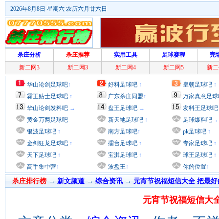
2026年8月8日 星期六 农历六月廿六日
杀庄分析
杀庄推荐
实用工具
足球赛程
完
新二网3
新二网3
新二网4
新二网5
新二
华山论剑足球吧
↑
好料足球吧
↑
皇朝足球吧
↑
霸王贴士足球吧
↑
广东杀庄同盟
↑
万家真意足球
华山论剑发料吧
→
盘王足球吧
→
发料王足球吧
黄金万两足球吧
新天地足球吧
↑
足球爆料吧
→
银波足球吧
↑
南方足球吧
↑
pk足球吧
↑
金剑狂龙足球吧
↑
擂台足球吧
↑
专家足球吧
↑
天下足球吧
↑
宝淇足球吧
↑
球王足球吧
↑
高手集中营
↑
波盘王
↑
你的位置
↑
杀庄排行榜
→
新文频道
→
综合资讯
→
元宵节祝福短信大全 把最
元宵节祝福短信大