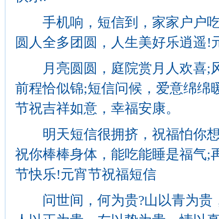
手机响，短信到，家家户户吃元
圆人全多团圆，人生美好乐逍遥!
月亮圆圆，庭院赏月人欢喜;风
前程恰似锦;短信问候，爱意绵绵
节祝吉祥如意，幸福安康。
明天短信很拥挤，祝福怕你想不
祝你棒棒身体，能吃能睡是福气;
节快乐!元宵节祝福短信
问世间，何为贵?山以青为贵，