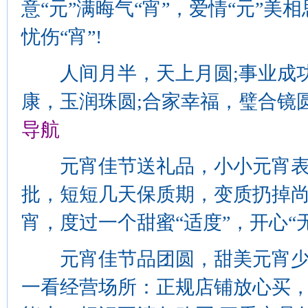
意“元”满晦气“宵”，爱情“元”美相
忧伤“宵”!
人间月半，天上月圆;事业成功
康，玉润珠圆;合家幸福，璧合镜
导航
元宵佳节送礼品，小小元宵表
批，短短几天保质期，变质扔掉
宵，度过一个甜蜜“适度”，开心“
元宵佳节品团圆，甜美元宵少不
一看经营场所：正规店铺放心买，