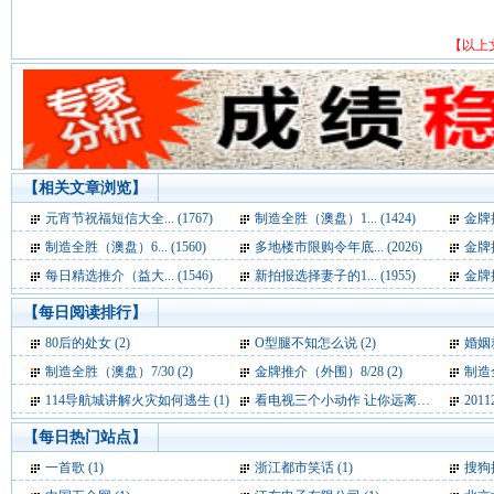
【以上
【相关文章浏览】
元宵节祝福短信大全... (1767)
制造全胜（澳盘）1... (1424)
金牌推
制造全胜（澳盘）6... (1560)
多地楼市限购令年底... (2026)
金牌推
每日精选推介（益大... (1546)
新拍报选择妻子的1... (1955)
金牌推
【每日阅读排行】
80后的处女 (2)
O型腿不知怎么说 (2)
婚姻就
制造全胜（澳盘）7/30 (2)
金牌推介（外围）8/28 (2)
制造
114导航城讲解火灾如何逃生 (1)
看电视三个小动作 让你远离亚健康 (1)
201
【每日热门站点】
一首歌
(1)
浙江都市笑话
(1)
搜狗