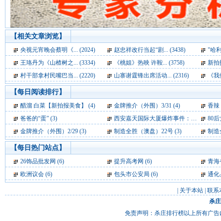
【相关文章浏览】
央视元宵晚会蔡明《... (2024)
赵忠祥改行当起“剧... (3438)
"哈利
王珞丹为《山楂树之... (3334)
《桃姐》热映 许鞍... (3758)
新拍报
村干部拿村民嘴巴当... (2220)
山寨谢霆锋出席活动... (2316)
《我们
【每日阅读排行】
醋溜 白菜【新拍报美食】 (4)
金牌推介（外围）3/31 (4)
香辣 
爸爸的“蛋” (3)
西安嘉天国际大厦爆炸事件：基本确定为液化气爆炸 (3)
80后女
金牌推介（外围）2/29 (3)
制造全胜（澳盘）22号 (3)
制造
【每日热门站点】
26饰品批发网
(6)
提升高考网
(6)
青海
欧洲议会
(6)
包头市公安局
(6)
通化
|
关于本站
|
联系
杀庄
免责声明：杀庄排行榜以上所有广告