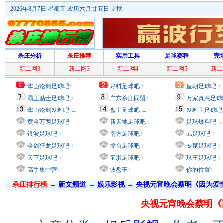
2026年8月7日 星期五 农历六月廿五日 立秋
杀庄分析
杀庄推荐
实用工具
足球赛程
完
新二网3
新二网3
新二网4
新二网5
新二
华山论剑足球吧
↑
好料足球吧
↑
皇朝足球吧
↑
霸王贴士足球吧
↑
广东杀庄同盟
↑
万家真意足球
华山论剑发料吧
→
盘王足球吧
→
发料王足球吧
黄金万两足球吧
新天地足球吧
↑
足球爆料吧
→
银波足球吧
↑
南方足球吧
↑
pk足球吧
↑
金剑狂龙足球吧
↑
擂台足球吧
↑
专家足球吧
↑
天下足球吧
↑
宝淇足球吧
↑
球王足球吧
↑
高手集中营
↑
波盘王
↑
你的位置
↑
杀庄排行榜
→
新文频道
→
娱乐影视
→
央视元宵晚会蔡明《因为爱
央视元宵晚会蔡明《