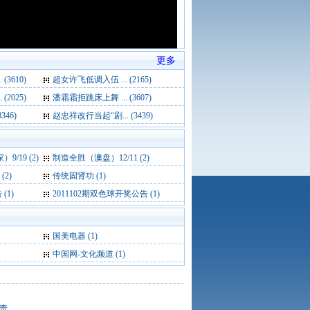
更多
3610)
超女许飞低调入伍 ... (2165)
2025)
潘霜霜拒跳床上舞 ... (3607)
346)
赵忠祥改行当起“剧... (3439)
/19 (2)
制造全胜（澳盘）12/11 (2)
2)
传统固肾功 (1)
(1)
2011102期双色球开奖公告 (1)
国美电器
(1)
中国网-文化频道
(1)
责。