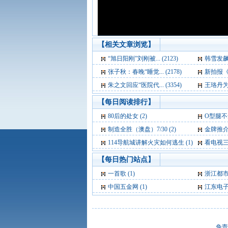
【相关文章浏览】
“旭日阳刚”刘刚被... (2123)
韩雪发飙微
张子秋：春晚“睡觉... (2178)
新拍报《激
朱之文回应“医院代... (3354)
王珞丹为《
【每日阅读排行】
80后的处女 (2)
O型腿不知
制造全胜（澳盘）7/30 (2)
金牌推介（
114导航城讲解火灾如何逃生 (1)
看电视三个小
【每日热门站点】
一首歌
(1)
浙江都
中国五金网
(1)
江东电
免责