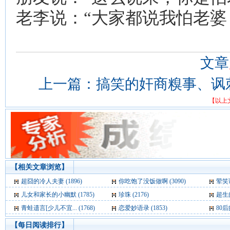
老李说：“大家都说我怕老婆
文章
上一篇：
搞笑的奸商糗事、讽
【以上
【相关文章浏览】
超囧的冷人夫妻 (1896)
你吃饱了没饭做啊 (3090)
荤笑话
儿女和家长的小幽默 (1785)
珍珠 (2176)
超生的
青蛙遗言[少儿不宜... (1768)
恋爱妙语录 (1853)
80后
【每日阅读排行】