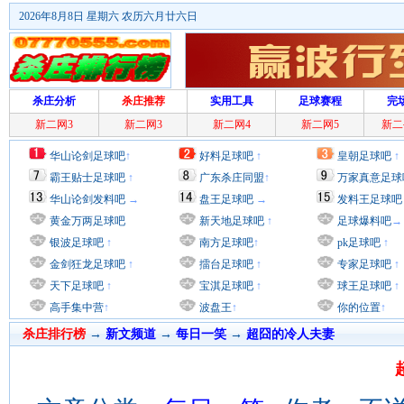
2026年8月8日 星期六 农历六月廿六日
杀庄分析
杀庄推荐
实用工具
足球赛程
完
新二网3
新二网3
新二网4
新二网5
新二
华山论剑足球吧
↑
好料足球吧
↑
皇朝足球吧
↑
霸王贴士足球吧
↑
广东杀庄同盟
↑
万家真意足球
华山论剑发料吧
→
盘王足球吧
→
发料王足球吧
黄金万两足球吧
新天地足球吧
↑
足球爆料吧
→
银波足球吧
↑
南方足球吧
↑
pk足球吧
↑
金剑狂龙足球吧
↑
擂台足球吧
↑
专家足球吧
↑
天下足球吧
↑
宝淇足球吧
↑
球王足球吧
↑
高手集中营
↑
波盘王
↑
你的位置
↑
杀庄排行榜
→
新文频道
→
每日一笑
→
超囧的冷人夫妻