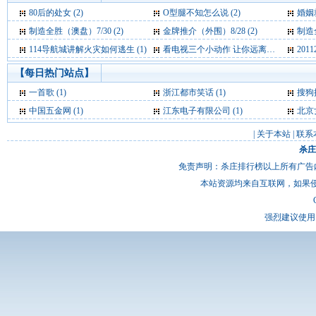
80后的处女 (2)
O型腿不知怎么说 (2)
婚姻就
制造全胜（澳盘）7/30 (2)
金牌推介（外围）8/28 (2)
制造
114导航城讲解火灾如何逃生 (1)
看电视三个小动作 让你远离亚健康 (1)
201
【每日热门站点】
一首歌
(1)
浙江都市笑话
(1)
搜狗
中国五金网
(1)
江东电子有限公司
(1)
北京
|
关于本站
|
联系
杀庄
免责声明：杀庄排行榜以上所有广告
本站资源均来自互联网，如果
强烈建议使用 I