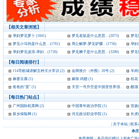
【相关文章浏览】
孕妇梦见萝卜 (1841)
梦见老鼠是什么意思... (2073)
梦见野
梦见小马驹是什么意... (1761)
周公解梦-梦见驴骡... (1756)
孕妇梦
孕妇梦见波浪-孕妇... (1720)
梦见狮子是什么意思... (3200)
梦见猫
【每日阅读排行】
114导航城讲解五种灭火常识 (2)
金牌推介（外围）20号 (2)
羊肉
麻婆豆腐 (1)
麻辣 鸡翅 (1)
桂花 
爸爸的“蛋” (1)
天宫一号升空是中国变世界强国标志外媒称 (1)
醋溜
【每日热门站点】
广州国际机票网
(2)
中国青年政治学院
(1)
宣扬
新乡保险网
(1)
河北政法职业学院
(1)
长虎
|
关于本站
|
联系
杀庄
免责声明：杀庄排行榜以上所有广告