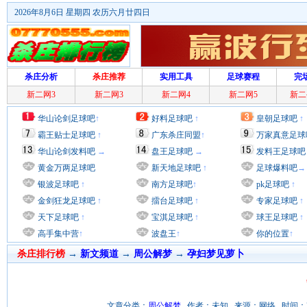
2026年8月6日 星期四 农历六月廿四日
杀庄分析
杀庄推荐
实用工具
足球赛程
完
新二网3
新二网3
新二网4
新二网5
新二
华山论剑足球吧
↑
好料足球吧
↑
皇朝足球吧
↑
霸王贴士足球吧
↑
广东杀庄同盟
↑
万家真意足球
华山论剑发料吧
→
盘王足球吧
→
发料王足球吧
黄金万两足球吧
新天地足球吧
↑
足球爆料吧
→
银波足球吧
↑
南方足球吧
↑
pk足球吧
↑
金剑狂龙足球吧
↑
擂台足球吧
↑
专家足球吧
↑
天下足球吧
↑
宝淇足球吧
↑
球王足球吧
↑
高手集中营
↑
波盘王
↑
你的位置
↑
杀庄排行榜
→
新文频道
→
周公解梦
→
孕妇梦见萝卜
文章分类：
周公解梦
作者：未知 来源：网络 时间：2012/6