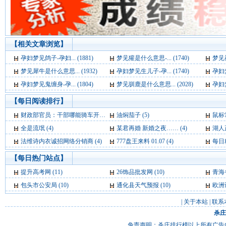
【相关文章浏览】
孕妇梦见鸽子-孕妇... (1881)
梦见獾是什么意思-... (1740)
梦见被
梦见犀牛是什么意思... (1932)
孕妇梦见生儿子-孕... (1740)
孕妇梦
孕妇梦见鬼缠身-孕... (1804)
梦见驯鹿是什么意思... (2028)
孕妇梦
【每日阅读排行】
财政部官员：干部哪能骑车开会 公车费是要花的 (6)
油焖茄子 (5)
鼠标
全是流氓 (4)
某君再婚 新婚之夜…… (4)
湖人正式
法维诗内衣诚招网络分销商 (4)
777盘王来料 01.07 (4)
每日精
【每日热门站点】
提升高考网
(11)
26饰品批发网
(10)
青海
包头市公安局
(10)
通化县天气预报
(10)
欧洲
|
关于本站
|
联系
杀庄
免责声明：杀庄排行榜以上所有广告