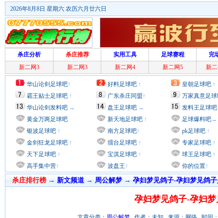
2026年8月8日 星期六 农历六月廿六日
杀庄分析
杀庄推荐
实用工具
足球赛程
完
新二网3
新二网3
新二网4
新二网5
新二
华山论剑足球吧
↑
好料足球吧
↑
皇朝足球吧
↑
霸王贴士足球吧
↑
广东杀庄同盟
↑
万家真意足球
华山论剑发料吧
→
盘王足球吧
→
发料王足球吧
黄金万两足球吧
新天地足球吧
↑
足球爆料吧
→
银波足球吧
↑
南方足球吧
↑
pk足球吧
↑
金剑狂龙足球吧
↑
擂台足球吧
↑
专家足球吧
↑
天下足球吧
↑
宝淇足球吧
↑
球王足球吧
↑
高手集中营
↑
波盘王
↑
你的位置
↑
杀庄排行榜
→
新文频道
→
周公解梦
→
孕妇梦见鸽子-孕妇梦见鸽子
孕妇梦见鸽子-孕妇梦
文章分类：
周公解梦
作者：未知 来源：网络 时间：2012/