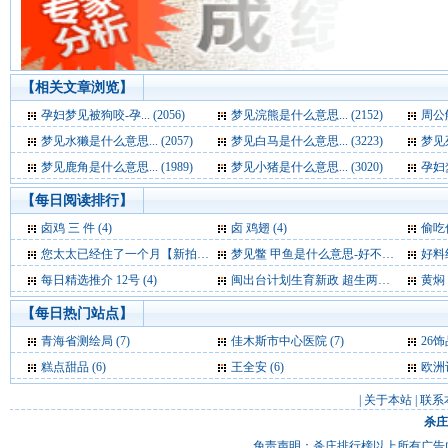
【相关文章浏览】
孕妇梦见被狗咬-孕... (2056)
梦见浣熊是什么意思... (2152)
周公解
梦见水獭是什么意思... (2057)
梦见白马是什么意思... (3223)
梦见死
梦见鹿角是什么意思... (1989)
梦见小猪是什么意思... (3020)
孕妇梦
【每日阅读排行】
卤鸡 三 件 (4)
卤 鸡翅 (4)
偷吃
您太太已经住了一个月【新拍报每日一笑】 (4)
梦见鳖 甲鱼是什么意思-好不好-代表什么-周公解梦 (4)
好料绝
每日精选推介 12号 (4)
闽出台计划生育新政 超生两年未被发现不处罚 (3)
黄焖 
【每日热门站点】
青海省测绘局
(7)
佳木斯市中心医院
(7)
26
糕点甜品
(6)
王全安
(6)
欧洲
|
关于本站
|
联系
杀庄
免责声明：杀庄排行榜以上所有广告