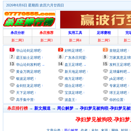
2026年8月6日 星期四 农历六月廿四日
杀庄分析
杀庄推荐
实用工具
足球赛程
完
新二网3
新二网3
新二网4
新二网5
新二
华山论剑足球吧
↑
好料足球吧
↑
皇朝足球吧
↑
霸王贴士足球吧
↑
广东杀庄同盟
↑
万家真意足球
华山论剑发料吧
→
盘王足球吧
→
发料王足球吧
黄金万两足球吧
新天地足球吧
↑
足球爆料吧
→
银波足球吧
↑
南方足球吧
↑
pk足球吧
↑
金剑狂龙足球吧
↑
擂台足球吧
↑
专家足球吧
↑
天下足球吧
↑
宝淇足球吧
↑
球王足球吧
↑
高手集中营
↑
波盘王
↑
你的位置
↑
杀庄排行榜
→
新文频道
→
周公解梦
→
孕妇梦见被狗咬-孕妇梦见被
孕妇梦见被狗咬-孕妇梦
文章分类：
周公解梦
作者：未知 来源：网络 时间：2012/