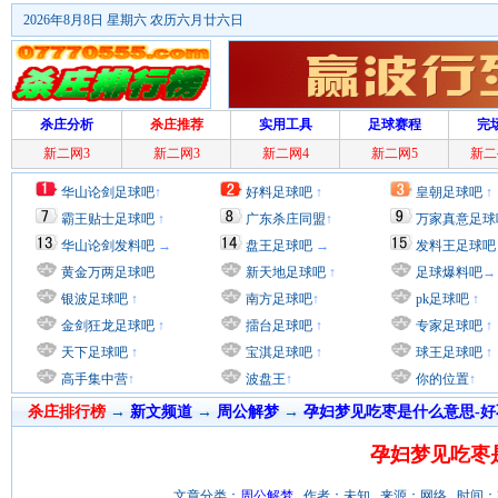
2026年8月8日 星期六 农历六月廿六日
杀庄分析
杀庄推荐
实用工具
足球赛程
完
新二网3
新二网3
新二网4
新二网5
新二
华山论剑足球吧
↑
好料足球吧
↑
皇朝足球吧
↑
霸王贴士足球吧
↑
广东杀庄同盟
↑
万家真意足球
华山论剑发料吧
→
盘王足球吧
→
发料王足球吧
黄金万两足球吧
新天地足球吧
↑
足球爆料吧
→
银波足球吧
↑
南方足球吧
↑
pk足球吧
↑
金剑狂龙足球吧
↑
擂台足球吧
↑
专家足球吧
↑
天下足球吧
↑
宝淇足球吧
↑
球王足球吧
↑
高手集中营
↑
波盘王
↑
你的位置
↑
杀庄排行榜
→
新文频道
→
周公解梦
→
孕妇梦见吃枣是什么意思-好
孕妇梦见吃枣
文章分类：
周公解梦
作者：未知 来源：网络 时间：2012/7