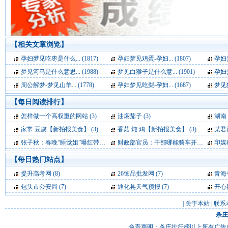
【相关文章浏览】
孕妇梦见吃枣是什么... (1817)
孕妇梦见鸡蛋-孕妇... (1807)
孕妇梦
梦见河马是什么意思... (1988)
梦见白猴子是什么意... (1901)
孕妇梦
周公解梦-梦见山羊... (1778)
孕妇梦见吃梨-孕妇... (1687)
梦见獐
【每日阅读排行】
怎样做一个高权重的网站 (3)
油焖茄子 (3)
湖南 
家常 豆腐【新拍报美食】 (3)
香菇 炖 鸡【新拍报美食】 (3)
某君
张子秋：春晚“睡觉姐”曝红带给央视多少尴尬 (3)
财政部官员：干部哪能骑车开会 公车费是要花的 (3)
印媒称中
【每日热门站点】
提升高考网
(8)
26饰品批发网
(7)
青海
包头市公安局
(7)
通化县天气预报
(7)
开心
|
关于本站
|
联系
杀庄
免责声明：杀庄排行榜以上所有广告