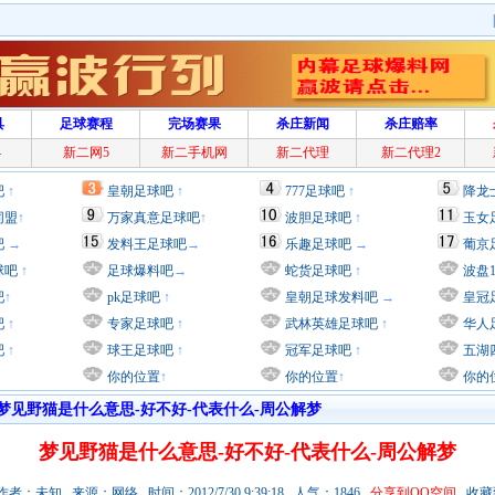
具
足球赛程
完场赛果
杀庄新闻
杀庄赔率
4
新二网5
新二手机网
新二代理
新二代理2
吧
↑
皇朝足球吧
↑
777足球吧
↑
降龙
同盟
↑
万家真意足球吧
↑
波胆足球吧
↑
玉女
吧
→
发料王足球吧
→
乐趣足球吧
→
葡京
球吧
↑
足球爆料吧
→
蛇货足球吧
↑
波盘
吧
↑
pk足球吧
↑
皇朝足球发料吧
→
皇冠
吧
↑
专家足球吧
↑
武林英雄足球吧
↑
华人
吧
↑
球王足球吧
↑
冠军足球吧
↑
五湖
你的位置
↑
你的位置
↑
你的
梦见野猫是什么意思-好不好-代表什么-周公解梦
梦见野猫是什么意思-好不好-代表什么-周公解梦
者：未知 来源：网络 时间：2012/7/30 9:39:18 人气：1846
分享到QQ空间
收藏