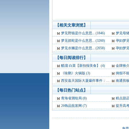
【相关文章浏览】
梦见野猫是什么意思... (1846)
梦见母猪生
梦见抓蛇是什么意思... (3260)
孕妇梦见吃桃
梦见水獭是什么意思... (2058)
孕妇梦见人参
【每日阅读排行】
醋溜 白菜【新拍报美食】 (4)
金牌推介（
《咏鹅》火锅版 (3)
例假不能
西安嘉天国际大厦爆炸事件：基本确定为液化气爆炸 (3)
南通剪板机价
【每日热门站点】
青海省测绘局
(8)
糕点甜
26饰品批发网
(7)
提升高
免责