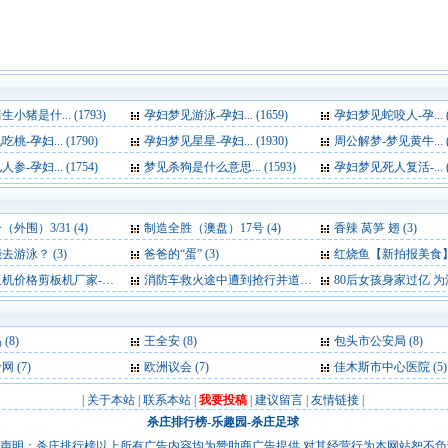
小猪是什... (1793)
孕妇梦见游泳-孕妇... (1659)
孕妇梦见蛇咬人-孕... (1
-孕妇... (1790)
孕妇梦见星星-孕妇... (1930)
周公解梦-梦见黄牛... (1
-孕妇... (1754)
梦见杀狗是什么意思... (1593)
孕妇梦见死人复活-... (1
外围）3/31 (4)
制造全胜（澳盘）17号 (4)
香辣 莴笋 翅 (3)
去游泳？ (3)
爸爸的“蛋” (3)
红烧鱼【新拍报美食】 
格剪板机厂家-卷板机厂家 (3)
消防车救火途中遭到抢行并道 网友大呼“震惊” (3)
80后女孩身家过亿 为深圳万润科技“三当
品
(8)
王全安
(8)
包头市公安局
(8)
考网
(7)
欧洲议会
(7)
佳木斯市中心医院
(5)
|
关于本站
|
联系本站
|
我要投稿
|
建议留言
|
友情链接
|
杀庄排行榜
-
乐趣园
-
杀庄足球
声明：杀庄排行榜以上所有广告内容均为赞助商广告提供,对其经营行为本网站恕不负