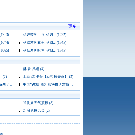
更多
713)
孕妇梦见土豆-孕妇... (1622)
674)
孕妇梦见花生-孕妇... (1745)
665)
孕妇梦见吃鱼-孕妇... (1745)
酥 香 凤翅 (3)
(3)
土豆 炖 排骨【新拍报美食】 (3)
家” (3)
中国“边城”黑河加快推进对俄农业合作 (3)
通化县天气预报
(8)
新浪竞技风暴
(2)
责。