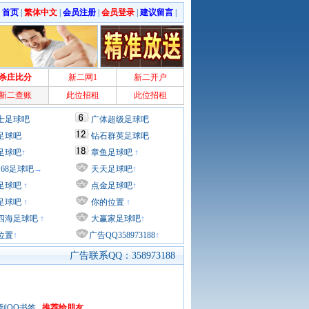
|
首页
|
繁体中文
|
会员注册
|
会员登录
|
建议留言
|
杀庄比分
新二网1
新二开户
新二查账
此位招租
此位招租
士足球吧
广体超级足球吧
足球吧
钻石群英足球吧
足球吧
↑
章鱼足球吧
↑
168足球吧
→
天天足球吧
↑
足球吧
↑
点金足球吧
↑
足球吧
↑
你的位置
↑
四海足球吧
↑
大赢家足球吧
↑
位置
↑
广告QQ358973188
↑
广告联系QQ：358973188
到QQ书签
推荐给朋友