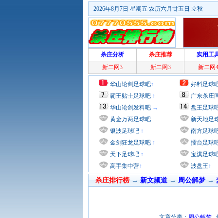
2026年8月7日 星期五 农历六月廿五日 立秋
杀庄分析
杀庄推荐
实用工
新二网3
新二网3
新二网
华山论剑足球吧
↑
好料足球
霸王贴士足球吧
↑
广东杀庄
华山论剑发料吧
→
盘王足球
黄金万两足球吧
新天地足
银波足球吧
↑
南方足球
金剑狂龙足球吧
↑
擂台足球
天下足球吧
↑
宝淇足球
高手集中营
↑
波盘王
↑
杀庄排行榜
→
新文频道
→
周公解梦
→
文章分类：
周公解梦
作