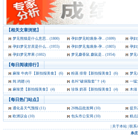
【相关文章浏览】
梦见熊猫是什么意思... (1800)
孕妇梦见蛇缠身-孕... (1699)
孕妇梦
孕妇梦见甘蔗是什么... (1955)
孕妇梦见鬼缠身-孕... (1805)
孕妇梦
孕妇梦见苹果 (1692)
梦见麝香鼠 麝鼠是... (1954)
梦见单
【每日阅读排行】
麻辣 牛肉干【新拍报美食】 (6)
粉蒸 排骨【新拍报美食】 (6)
梦见单峰骆
炖 鸡翅 (4)
名叫“破保险套”？ (4)
一猛
麻辣烫【新拍报美食】 (4)
珍珠 奶茶【新拍报美食】 (4)
木须 肉
【每日热门站点】
通化县天气预报
(11)
26饰品批发网
(10)
提升
欧洲议会
(10)
包头市公安局
(10)
糕点
|
关于本站
|
联系
杀庄