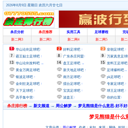
2026年8月9日 星期日 农历六月廿七日
杀庄分析
杀庄推荐
实用工具
足球赛程
完
新二网3
新二网3
新二网4
新二网5
新二
华山论剑足球吧
↑
好料足球吧
↑
皇朝足球吧
↑
霸王贴士足球吧
↑
广东杀庄同盟
↑
万家真意足球
华山论剑发料吧
→
盘王足球吧
→
发料王足球吧
黄金万两足球吧
新天地足球吧
↑
足球爆料吧
→
银波足球吧
↑
南方足球吧
↑
pk足球吧
↑
金剑狂龙足球吧
↑
擂台足球吧
↑
专家足球吧
↑
天下足球吧
↑
宝淇足球吧
↑
球王足球吧
↑
高手集中营
↑
波盘王
↑
你的位置
↑
杀庄排行榜
→
新文频道
→
周公解梦
→
梦见熊猫是什么意思-好不好
梦见熊猫是什么意
文章分类：
周公解梦
作者：未知 来源：网络 时间：2012/