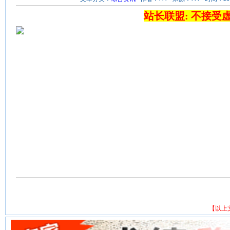
站长联盟: 不接受
【以上