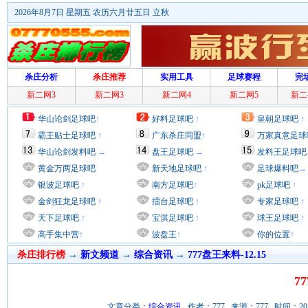
2026年8月7日 星期五 农历六月廿五日 立秋
杀庄分析
杀庄推荐
实用工具
足球赛程
完
新二网3
新二网3
新二网4
新二网5
新二
华山论剑足球吧
↑
好料足球吧
↑
皇朝足球吧
↑
霸王贴士足球吧
↑
广东杀庄同盟
↑
万家真意足球
华山论剑发料吧
→
盘王足球吧
→
发料王足球吧
黄金万两足球吧
新天地足球吧
↑
足球爆料吧
→
银波足球吧
↑
南方足球吧
↑
pk足球吧
↑
金剑狂龙足球吧
↑
擂台足球吧
↑
专家足球吧
↑
天下足球吧
↑
宝淇足球吧
↑
球王足球吧
↑
高手集中营
↑
波盘王
↑
你的位置
↑
杀庄排行榜
→
新文频道
→
综合资讯
→
777盘王来料-12.15
7
文章分类：
综合资讯
作者：777 来源：777 时间：2014/1