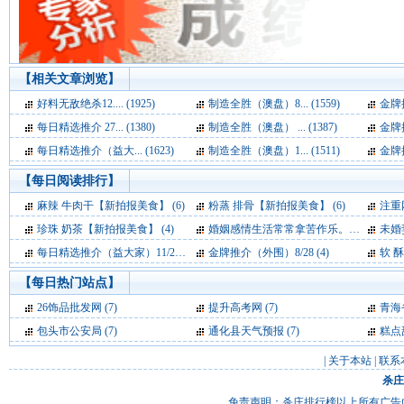
【相关文章浏览】
好料无敌绝杀12.... (1925)
制造全胜（澳盘）8... (1559)
金牌推
每日精选推介 27... (1380)
制造全胜（澳盘） ... (1387)
金牌推
每日精选推介（益大... (1623)
制造全胜（澳盘）1... (1511)
金牌推
【每日阅读排行】
麻辣 牛肉干【新拍报美食】 (6)
粉蒸 排骨【新拍报美食】 (6)
注重网
珍珠 奶茶【新拍报美食】 (4)
婚姻感情生活常常拿苦作乐。 (4)
未婚妻
每日精选推介（益大家）11/24 (4)
金牌推介（外围）8/28 (4)
软 酥
【每日热门站点】
26饰品批发网
(7)
提升高考网
(7)
青海
包头市公安局
(7)
通化县天气预报
(7)
糕点
|
关于本站
|
联系
杀庄
免责声明：杀庄排行榜以上所有广告