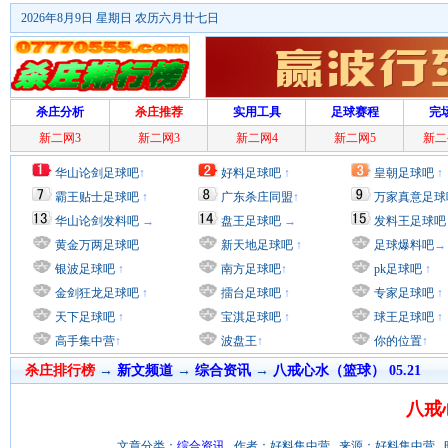
2026年8月9日 星期日 农历六月廿七日
杀庄分析
杀庄推荐
实用工具
足球赛程
完
新二网3
新二网3
新二网4
新二网5
新二
华山论剑足球吧
↑
好料足球吧
↑
皇朝足球吧
↑
霸王贴士足球吧
↑
广东杀庄同盟
↑
万家真意足球
华山论剑发料吧
→
盘王足球吧
→
发料王足球吧
黄金万两足球吧
新天地足球吧
↑
足球爆料吧
→
银波足球吧
↑
南方足球吧
↑
pk足球吧
↑
金剑狂龙足球吧
↑
擂台足球吧
↑
专家足球吧
↑
天下足球吧
↑
宝淇足球吧
↑
球王足球吧
↑
高手集中营
↑
波盘王
↑
你的位置
↑
杀庄排行榜
→
新文频道
→
综合资讯
→
八戒心水（篮球） 05.21
八戒心
文章分类：
综合资讯
作者：好料集中营 来源：好料集中营 时间：201