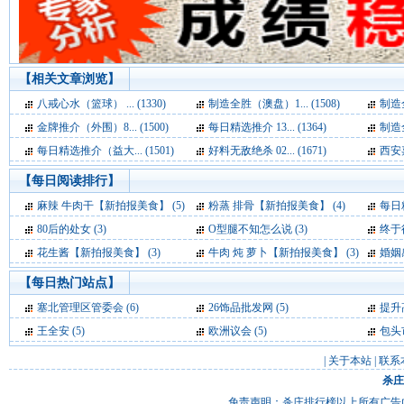
【相关文章浏览】
八戒心水（篮球） ... (1330)
制造全胜（澳盘）1... (1508)
制造全
金牌推介（外围）8... (1500)
每日精选推介 13... (1364)
制造全
每日精选推介（益大... (1501)
好料无敌绝杀 02... (1671)
西安嘉
【每日阅读排行】
麻辣 牛肉干【新拍报美食】 (5)
粉蒸 排骨【新拍报美食】 (4)
每日精
80后的处女 (3)
O型腿不知怎么说 (3)
终于
花生酱【新拍报美食】 (3)
牛肉 炖 萝卜【新拍报美食】 (3)
婚姻
【每日热门站点】
塞北管理区管委会
(6)
26饰品批发网
(5)
提升
王全安
(5)
欧洲议会
(5)
包头
|
关于本站
|
联系
杀庄
免责声明：杀庄排行榜以上所有广告