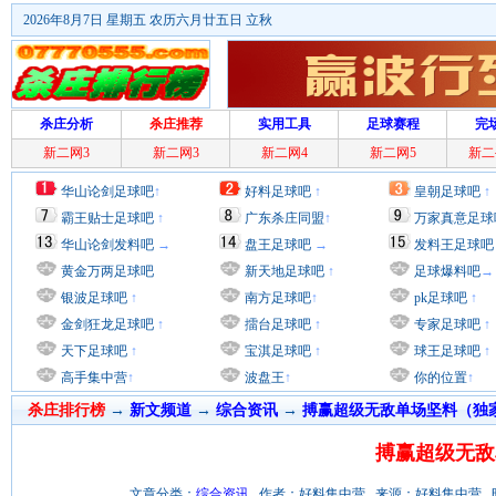
2026年8月7日 星期五 农历六月廿五日 立秋
杀庄分析
杀庄推荐
实用工具
足球赛程
完
新二网3
新二网3
新二网4
新二网5
新二
华山论剑足球吧
↑
好料足球吧
↑
皇朝足球吧
↑
霸王贴士足球吧
↑
广东杀庄同盟
↑
万家真意足球
华山论剑发料吧
→
盘王足球吧
→
发料王足球吧
黄金万两足球吧
新天地足球吧
↑
足球爆料吧
→
银波足球吧
↑
南方足球吧
↑
pk足球吧
↑
金剑狂龙足球吧
↑
擂台足球吧
↑
专家足球吧
↑
天下足球吧
↑
宝淇足球吧
↑
球王足球吧
↑
高手集中营
↑
波盘王
↑
你的位置
↑
杀庄排行榜
→
新文频道
→
综合资讯
→
搏赢超级无敌单场坚料（独家
搏赢超级无敌
文章分类：
综合资讯
作者：好料集中营 来源：好料集中营 时间：201