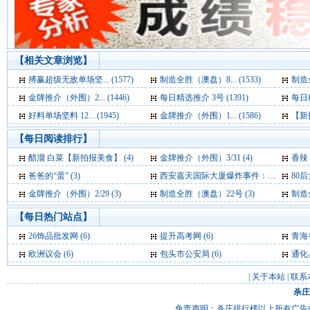
【相关文章浏览】
搏赢超级无敌单场坚... (1577)
制造全胜（澳盘）8... (1533)
制造全
金牌推介（外围）2... (1446)
每日精选推介 3号 (1391)
每日精
好料单场坚料 12... (1945)
金牌推介（外围）1... (1586)
【新拍
【每日阅读排行】
醋溜 白菜【新拍报美食】 (4)
金牌推介（外围）3/31 (4)
香辣 
爸爸的“蛋” (3)
西安嘉天国际大厦爆炸事件：基本确定为液化气爆炸 (3)
80后女
金牌推介（外围）2/29 (3)
制造全胜（澳盘）22号 (3)
制造
【每日热门站点】
26饰品批发网
(6)
提升高考网
(6)
青海
欧洲议会
(6)
包头市公安局
(6)
通化
|
关于本站
|
联系
杀庄
免责声明：杀庄排行榜以上所有广告