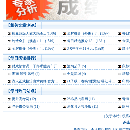
【相关文章浏览】
搏赢超级无敌大绝杀... (1506)
金牌推介（外围）7... (1397)
每日精
制造全胜（澳盘）1... (1519)
每日精选推介 18... (1381)
金牌推
金牌推介（外围）4... (1696)
3名中学生11月6... (1929)
红十字
【每日阅读排行】
财政部官员：干部哪能骑车开会 公车费是要花的 (6)
油焖茄子 (5)
鼠标
湖南 酸辣 凤翅 (4)
全是流氓 (4)
糖醋
湖人正式接洽魔术黄蜂 官方求购霍华德+保罗 (4)
张子秋：春晚“睡觉姐”曝红带给央视多少尴尬 (4)
印媒称中
【每日热门站点】
提升高考网
(12)
26饰品批发网
(11)
青海
包头市公安局
(11)
通化县天气预报
(11)
欧洲
|
关于本站
|
联系
杀庄
免责声明：杀庄排行榜以上所有广告