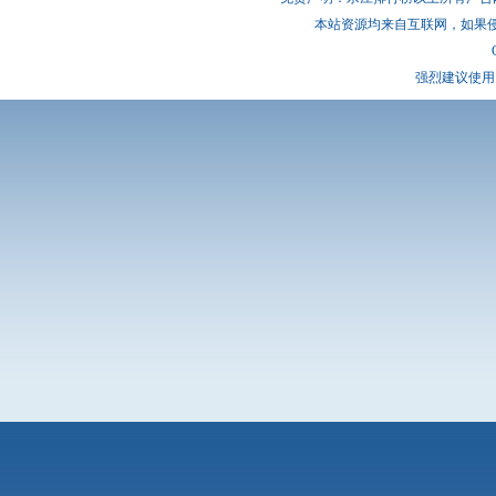
本站资源均来自互联网，如果
强烈建议使用 I