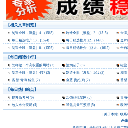
【相关文章浏览】
制造全胜（澳盘）4... (1565)
制造全胜（澳盘）2... (1515)
金牌推
每日精选推介 13... (1524)
每日精选推介 22... (1476)
金牌推
制造全胜（澳盘）0... (1557)
每日精选推介（益大... (1615)
全自动
【每日阅读排行】
怎样做一个高权重的网站 (3)
油焖茄子 (3)
椒盐 
制造全胜（澳盘）4/17 (3)
制造全胜（澳盘）5/12 (3)
湖南 
酱 渍 青海 鳇鱼 (2)
金葱 贵妃 鸡 (2)
香醋 
【每日热门站点】
提升高考网
(6)
26饰品批发网
(5)
青海
包头市公安局
(5)
通化县天气预报
(5)
欧洲
|
关于本站
|
联系
杀庄
免责声明：杀庄排行榜以上所有广告