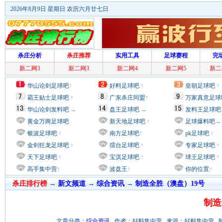
2026年8月9日 星期日 农历六月廿七日
杀庄分析
杀庄推荐
实用工具
足球赛程
完
新二网3
新二网3
新二网4
新二网5
新二
华山论剑足球吧
↑
好料足球吧
↑
皇朝足球吧
↑
霸王贴士足球吧
↑
广东杀庄同盟
↑
万家真意足球
华山论剑发料吧
→
盘王足球吧
→
发料王足球吧
黄金万两足球吧
新天地足球吧
↑
足球爆料吧
→
银波足球吧
↑
南方足球吧
↑
pk足球吧
↑
金剑狂龙足球吧
↑
擂台足球吧
↑
专家足球吧
↑
天下足球吧
↑
宝淇足球吧
↑
球王足球吧
↑
高手集中营
↑
波盘王
↑
你的位置
↑
杀庄排行榜
→
新文频道
→
综合资讯
→
制造全胜（澳盘）19号
制造
文章分类：
综合资讯
作者：好料集中营 来源：好料集中营 时间：2016