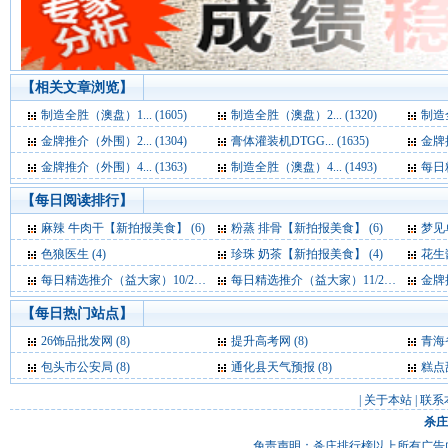
【相关文章浏览】
制造全胜（澳盘）1... (1605)
制造全胜（澳盘）2... (1320)
制造全
金牌推介（外围）2... (1304)
膏体灌装机DTGG... (1635)
金牌推
金牌推介（外围）4... (1363)
制造全胜（澳盘）4... (1493)
每日精
【每日阅读排行】
麻辣 牛肉干【新拍报美食】 (6)
粉蒸 排骨【新拍报美食】 (6)
梦见单峰骆
色狼医生 (4)
珍珠 奶茶【新拍报美食】 (4)
花生
每日精选推介（益大家）10/20 (4)
每日精选推介（益大家）11/24 (4)
金牌推
【每日热门站点】
26饰品批发网
(8)
提升高考网
(8)
青海
包头市公安局
(8)
通化县天气预报
(8)
糕点
|
关于本站
|
联系
杀庄
免责声明：杀庄排行榜以上所有广告