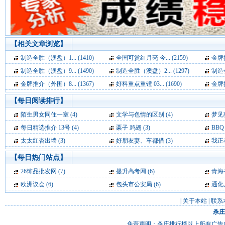
【相关文章浏览】
制造全胜（澳盘）1... (1410)
全国可赏红月亮 今... (2159)
金牌推
制造全胜（澳盘）9... (1490)
制造全胜（澳盘）2... (1297)
制造全
金牌推介（外围）8... (1367)
好料重点重锤 03... (1690)
金牌推
【每日阅读排行】
陌生男女同住一室 (4)
文学与色情的区别 (4)
梦见驴骡
每日精选推介 13号 (4)
栗子 鸡翅 (3)
BBQ
太太红杏出墙 (3)
好朋友妻、车都借 (3)
我正在
【每日热门站点】
26饰品批发网
(7)
提升高考网
(6)
青海
欧洲议会
(6)
包头市公安局
(6)
通化
|
关于本站
|
联系
杀庄
免责声明：杀庄排行榜以上所有广告