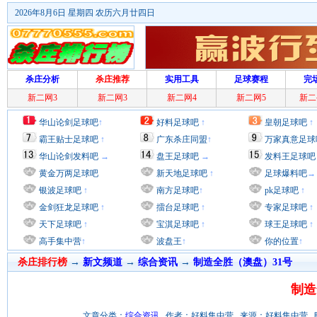
2026年8月6日 星期四 农历六月廿四日
杀庄分析
杀庄推荐
实用工具
足球赛程
完
新二网3
新二网3
新二网4
新二网5
新二
华山论剑足球吧
↑
好料足球吧
↑
皇朝足球吧
↑
霸王贴士足球吧
↑
广东杀庄同盟
↑
万家真意足球
华山论剑发料吧
→
盘王足球吧
→
发料王足球吧
黄金万两足球吧
新天地足球吧
↑
足球爆料吧
→
银波足球吧
↑
南方足球吧
↑
pk足球吧
↑
金剑狂龙足球吧
↑
擂台足球吧
↑
专家足球吧
↑
天下足球吧
↑
宝淇足球吧
↑
球王足球吧
↑
高手集中营
↑
波盘王
↑
你的位置
↑
杀庄排行榜
→
新文频道
→
综合资讯
→
制造全胜（澳盘）31号
制造
文章分类：
综合资讯
作者：好料集中营 来源：好料集中营 时间：201