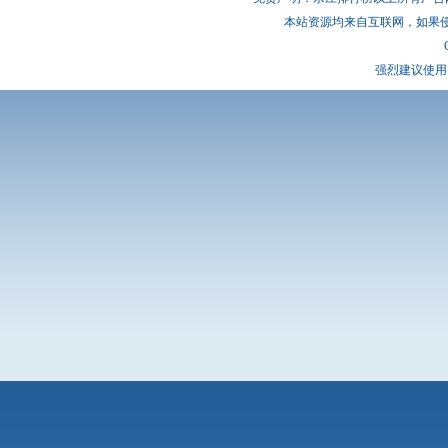
本站资源均来自互联网，如果
强烈建议使用 I