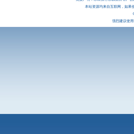
本站资源均来自互联网，如果
强烈建议使用 I