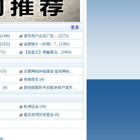
更多
1286)
诱导用户点击广告:... (2272)
1521)
金牌推介（外围）7... (1381)
71)
【波盘王】搏赢重点... (1681)
(5)
注重网站外链建设 提高网站快速发展 (4)
色狼医生 (4)
(4)
新拍报股民号召集体销户退市 拒绝申购新股 (4)
欧洲议会
(10)
塞北管理区管委会
(6)
责。