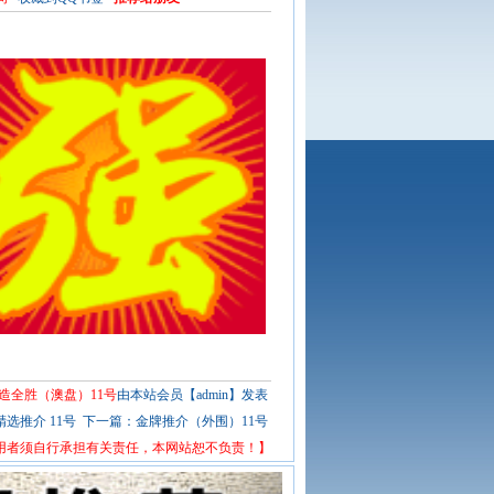
造全胜（澳盘）11号
由本站会员【admin】发表
选推介 11号
下一篇：
金牌推介（外围）11号
用者须自行承担有关责任，本网站恕不负责！】