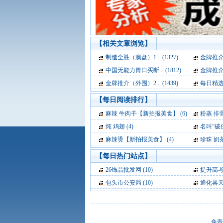
【相关文章浏览】
制造全胜（澳盘）1... (1327)
金牌推介（
中国无能力胃口买断... (1812)
金牌推介（
金牌推介（外围）2... (1439)
每日精选推
【每日阅读排行】
麻辣 牛肉干【新拍报美食】 (6)
粉蒸 排
炖 鸡翅 (4)
名叫“破保
麻辣烫【新拍报美食】 (4)
珍珠 奶
【每日热门站点】
26饰品批发网
(10)
提升高
包头市公安局
(10)
通化县
免责