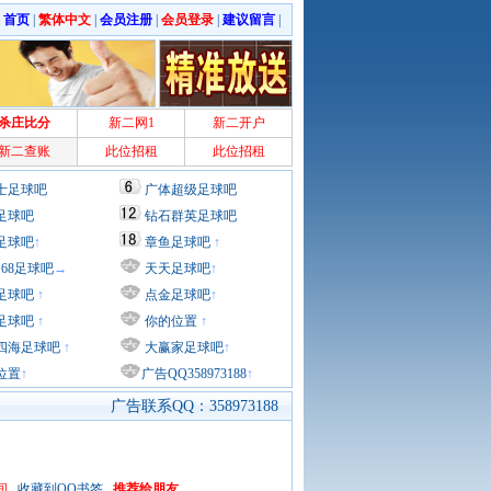
|
首页
|
繁体中文
|
会员注册
|
会员登录
|
建议留言
|
杀庄比分
新二网1
新二开户
新二查账
此位招租
此位招租
士足球吧
广体超级足球吧
足球吧
钻石群英足球吧
足球吧
↑
章鱼足球吧
↑
168足球吧
→
天天足球吧
↑
足球吧
↑
点金足球吧
↑
足球吧
↑
你的位置
↑
四海足球吧
↑
大赢家足球吧
↑
位置
↑
广告QQ358973188
↑
广告联系QQ：358973188
间
收藏到QQ书签
推荐给朋友