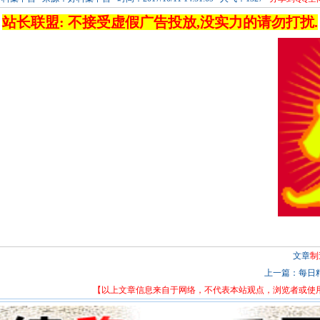
站长联盟: 不接受虚假广告投放,没实力的请勿打扰.
文章
制
上一篇：
每日精
【以上文章信息来自于网络，不代表本站观点，浏览者或使