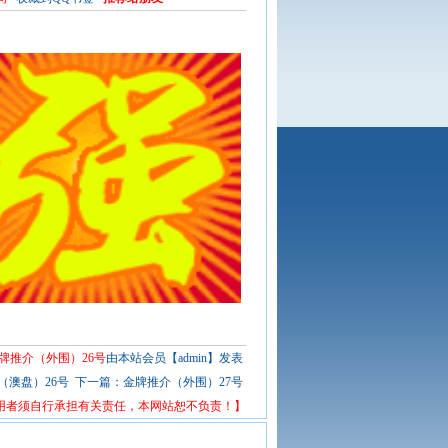
牌推介（外围）26号
由本站会员【admin】发表
（澳盘）26号
下一篇：
金牌推介（外围）27号
用者须自行承担有关责任，本网站恕不负责！】