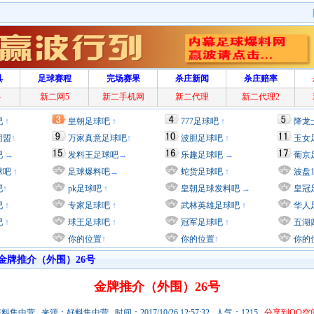
具
足球赛程
完场赛果
杀庄新闻
杀庄赔率
4
新二网5
新二手机网
新二代理
新二代理2
吧
↑
皇朝足球吧
↑
777足球吧
↑
降龙
同盟
↑
万家真意足球吧
↑
波胆足球吧
↑
玉女
吧
→
发料王足球吧
→
乐趣足球吧
→
葡京
球吧
↑
足球爆料吧
→
蛇货足球吧
↑
波盘
吧
↑
pk足球吧
↑
皇朝足球发料吧
→
皇冠
吧
↑
专家足球吧
↑
武林英雄足球吧
↑
华人
吧
↑
球王足球吧
↑
冠军足球吧
↑
五湖
你的位置
↑
你的位置
↑
你的
金牌推介（外围）26号
金牌推介（外围）26号
中营 来源：好料集中营 时间：2017/10/26 12:57:32 人气：1215
分享到QQ空