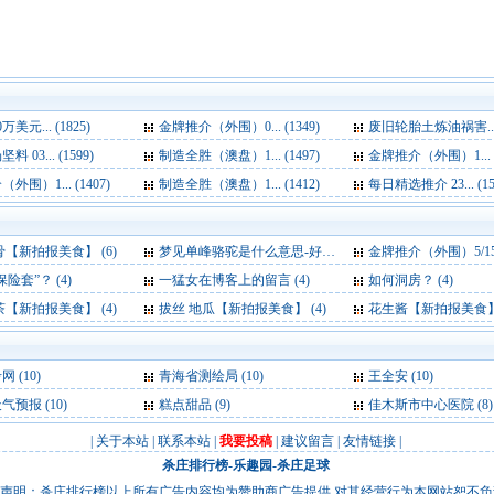
万美元... (1825)
金牌推介（外围）0... (1349)
废旧轮胎土炼油祸害... (
 03... (1599)
制造全胜（澳盘）1... (1497)
金牌推介（外围）1... (
外围）1... (1407)
制造全胜（澳盘）1... (1412)
每日精选推介 23... (15
骨【新拍报美食】 (6)
梦见单峰骆驼是什么意思-好不好-代表什么-周公解梦 (6)
金牌推介（外围）5/15 
险套”？ (4)
一猛女在博客上的留言 (4)
如何洞房？ (4)
茶【新拍报美食】 (4)
拔丝 地瓜【新拍报美食】 (4)
花生酱【新拍报美食】 
考网
(10)
青海省测绘局
(10)
王全安
(10)
天气预报
(10)
糕点甜品
(9)
佳木斯市中心医院
(8)
|
关于本站
|
联系本站
|
我要投稿
|
建议留言
|
友情链接
|
杀庄排行榜
-
乐趣园
-
杀庄足球
声明：杀庄排行榜以上所有广告内容均为赞助商广告提供,对其经营行为本网站恕不负