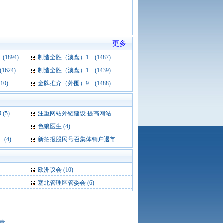
更多
1894)
制造全胜（澳盘）1... (1487)
1624)
制造全胜（澳盘）1... (1439)
10)
金牌推介（外围）9... (1488)
(5)
注重网站外链建设 提高网站快速发展 (4)
色狼医生 (4)
(4)
新拍报股民号召集体销户退市 拒绝申购新股 (4)
欧洲议会
(10)
塞北管理区管委会
(6)
责。