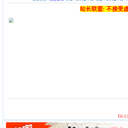
站长联盟: 不接受
【以上