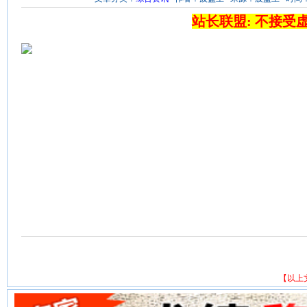
站长联盟: 不接受
【以上