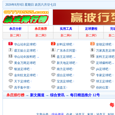
2026年8月9日 星期日 农历六月廿七日
杀庄分析
杀庄推荐
实用工具
足球赛程
完
新二网3
新二网3
新二网4
新二网5
新二
华山论剑足球吧
↑
好料足球吧
↑
皇朝足球吧
↑
霸王贴士足球吧
↑
广东杀庄同盟
↑
万家真意足球
华山论剑发料吧
→
盘王足球吧
→
发料王足球吧
黄金万两足球吧
新天地足球吧
↑
足球爆料吧
→
银波足球吧
↑
南方足球吧
↑
pk足球吧
↑
金剑狂龙足球吧
↑
擂台足球吧
↑
专家足球吧
↑
天下足球吧
↑
宝淇足球吧
↑
球王足球吧
↑
高手集中营
↑
波盘王
↑
你的位置
↑
杀庄排行榜
→
新文频道
→
综合资讯
→
每日精选推介 12号
每
文章分类：
综合资讯
作者：波盘王 来源：波盘王 时间：2018/