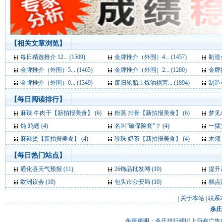
【相关文章浏览】
每日精选推介 12... (1509)
金牌推介（外围）4... (1457)
制造全
金牌推介（外围）5... (1465)
金牌推介（外围）2... (1280)
金牌推
金牌推介（外围）0... (1349)
废旧轮胎土炼油祸害... (1894)
制造全
【每日阅读排行】
麻辣 牛肉干【新拍报美食】 (6)
粉蒸 排骨【新拍报美食】 (6)
梦见单峰骆
炖 鸡翅 (4)
名叫“破保险套”？ (4)
一猛
麻辣烫【新拍报美食】 (4)
珍珠 奶茶【新拍报美食】 (4)
木须 肉
【每日热门站点】
通化县天气预报
(11)
26饰品批发网
(10)
提升
欧洲议会
(10)
包头市公安局
(10)
糕点
|
关于本站
|
联系
杀庄
免责声明：杀庄排行榜以上所有广告