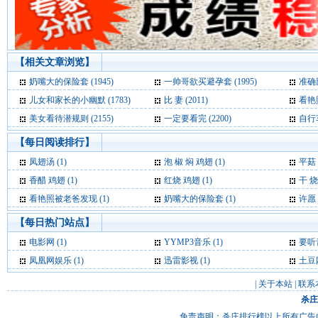
【相关文章浏览】
奶嘴大的保险套 (1945)
一帅哥欲买避孕套 (1995)
准确部
儿女和家长的小幽默 (1783)
比 妻 (2011)
看艳照
美女看待潜规则 (2155)
一定要看完 (2200)
自行车
【每日阅读排行】
凤翅汤 (1)
泡 椒 焖 鸡翅 (1)
平菇 
香醋 鸡翅 (1)
红烧 鸡翅 (1)
干 烧
看艳照被老爸发现 (1)
奶嘴大的保险套 (1)
许愿
【每日热门站点】
电影网
(1)
YYMP3音乐
(1)
要听
凤凰网娱乐
(1)
迅雷影视
(1)
土豆
|
关于本站
|
联系
杀庄
免责声明：杀庄排行榜以上所有广告