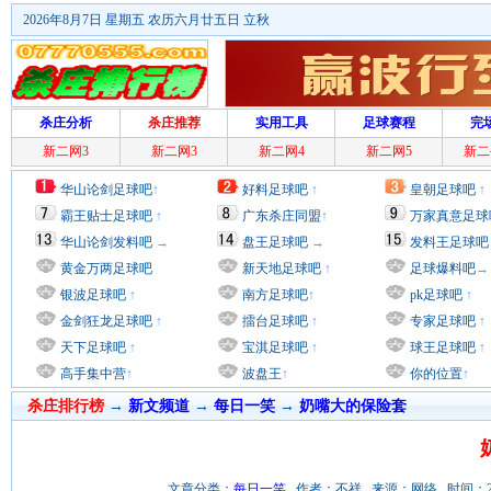
2026年8月7日 星期五 农历六月廿五日 立秋
杀庄分析
杀庄推荐
实用工具
足球赛程
完
新二网3
新二网3
新二网4
新二网5
新二
华山论剑足球吧
↑
好料足球吧
↑
皇朝足球吧
↑
霸王贴士足球吧
↑
广东杀庄同盟
↑
万家真意足球
华山论剑发料吧
→
盘王足球吧
→
发料王足球吧
黄金万两足球吧
新天地足球吧
↑
足球爆料吧
→
银波足球吧
↑
南方足球吧
↑
pk足球吧
↑
金剑狂龙足球吧
↑
擂台足球吧
↑
专家足球吧
↑
天下足球吧
↑
宝淇足球吧
↑
球王足球吧
↑
高手集中营
↑
波盘王
↑
你的位置
↑
杀庄排行榜
→
新文频道
→
每日一笑
→
奶嘴大的保险套
文章分类：
每日一笑
作者：不祥 来源：网络 时间：2011/9