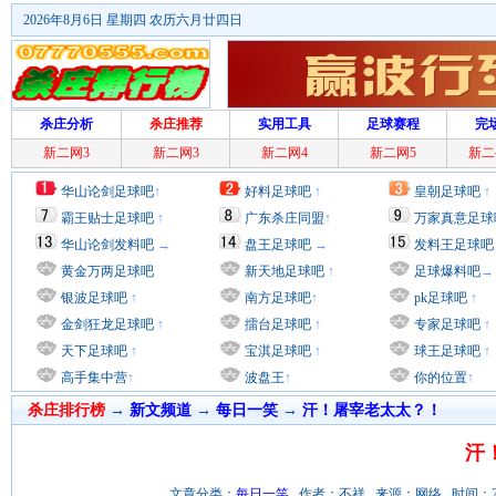
2026年8月6日 星期四 农历六月廿四日
杀庄分析
杀庄推荐
实用工具
足球赛程
完
新二网3
新二网3
新二网4
新二网5
新二
华山论剑足球吧
↑
好料足球吧
↑
皇朝足球吧
↑
霸王贴士足球吧
↑
广东杀庄同盟
↑
万家真意足球
华山论剑发料吧
→
盘王足球吧
→
发料王足球吧
黄金万两足球吧
新天地足球吧
↑
足球爆料吧
→
银波足球吧
↑
南方足球吧
↑
pk足球吧
↑
金剑狂龙足球吧
↑
擂台足球吧
↑
专家足球吧
↑
天下足球吧
↑
宝淇足球吧
↑
球王足球吧
↑
高手集中营
↑
波盘王
↑
你的位置
↑
杀庄排行榜
→
新文频道
→
每日一笑
→
汗！屠宰老太太？！
汗
文章分类：
每日一笑
作者：不祥 来源：网络 时间：2011/9