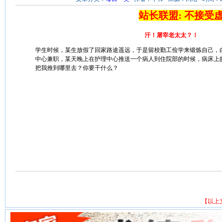
站长联盟: 不接受
汗！屠宰老太太？！
学生时候，某生放假了回家路途遥远，于是留校勤工俭学来锻炼自己，
中心兼职，某天晚上在护理中心推送一个病人到住院部的时候，病床上
把我推到哪里去？你要干什么？
【以上