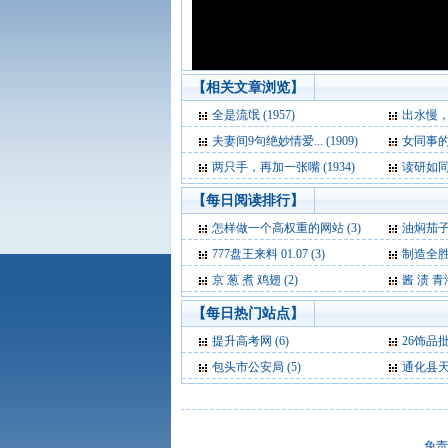
【相关文章浏览】
全是流氓 (1957)
出水慢，前
夫妻间9句绝妙情爱... (1909)
女同事的内
两只手，再加一张嘴 (1934)
读研如同蹲
【每日阅读排行】
怎样做一个高权重的网站 (3)
油焖茄子 
777盘王来料 01.07 (3)
制造全胜（
京 葱 煮 鸡翅 (2)
酱 渍 青海
【每日热门站点】
提升高考网
(6)
26饰品
包头市公安局
(5)
通化县
免责