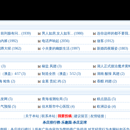
列腺有问... (1939)
男人如房,女人如车... (1980)
连你这样的都不要我... (
裤 (1992)
电话声响起 (2056)
做客 (1912)
大狱 (1962)
小夫妻的幽默生活 (1997)
新婚四夜睡姿 (1803)
(3)
椒盐 凤翅 (3)
湖人正式接洽魔术黄蜂 官方求购霍华德+
澳盘）4/17 (3)
制造全胜（澳盘）5/12 (3)
湖南 酸辣 凤翅 (2)
 鳇鱼 (2)
金葱 贵妃 鸡 (2)
香醋 鸡翅 (2)
批发网
(5)
青海省测绘局
(5)
糕点甜品
(5)
天气预报
(5)
佳木斯市中心医院
(4)
欧洲议会
(4)
|
关于本站
|
联系本站
|
我要投稿
|
建议留言
|
友情链接
|
杀庄排行榜
-
乐趣园
-
杀庄足球
声明：杀庄排行榜以上所有广告内容均为赞助商广告提供,对其经营行为本网站恕不负