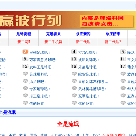
具
足球赛程
完场赛果
杀庄新闻
杀庄赔率
4
新二网5
新二手机网
新二代理
新二代理2
吧
↑
皇朝足球吧
↑
777足球吧
↑
降龙
同盟
↑
万家真意足球吧
↑
波胆足球吧
↑
玉女
吧
→
发料王足球吧
→
乐趣足球吧
→
葡京
球吧
↑
足球爆料吧
→
蛇货足球吧
↑
波盘
吧
↑
pk足球吧
↑
皇朝足球发料吧
→
皇冠
吧
↑
专家足球吧
↑
武林英雄足球吧
↑
华人
吧
↑
球王足球吧
↑
冠军足球吧
↑
五湖
你的位置
↑
你的位置
↑
你的
全是流氓
全是流氓
者：不祥 来源：网络 时间：2011/9/27 16:46:58 人气：1957
分享到QQ空间
收藏