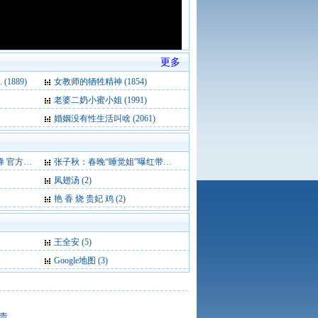
更多
1889)
女教师的牺牲精神 (1854)
老婆二奶小蜜小姐 (1991)
婚姻没有性生活叫啥 (2061)
保罗 (3)
张子秋：春晚“睡觉姐”曝红带给央视多少尴尬 (3)
凤翅汤 (2)
艳 香 烧 贵妃 鸡 (2)
王全安
(5)
Google地图
(3)
责。