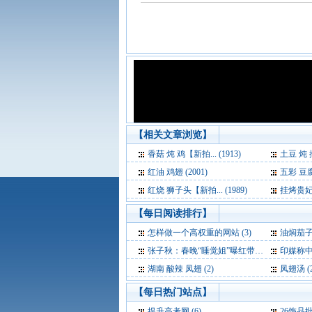
【相关文章浏览】
香菇 炖 鸡【新拍... (1913)
土豆 炖 排
红油 鸡翅 (2001)
五彩 豆腐【
红烧 狮子头【新拍... (1989)
挂烤贵妃翅
【每日阅读排行】
怎样做一个高权重的网站 (3)
油焖茄子 
张子秋：春晚“睡觉姐”曝红带给央视多少尴尬 (3)
印媒称中印实施
湖南 酸辣 凤翅 (2)
凤翅汤 (2
【每日热门站点】
提升高考网
(6)
26饰品