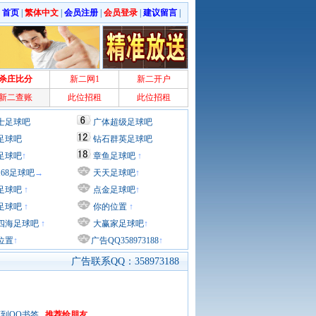
|
首页
|
繁体中文
|
会员注册
|
会员登录
|
建议留言
|
杀庄比分
新二网1
新二开户
新二查账
此位招租
此位招租
士足球吧
广体超级足球吧
足球吧
钻石群英足球吧
足球吧
↑
章鱼足球吧
↑
168足球吧
→
天天足球吧
↑
足球吧
↑
点金足球吧
↑
足球吧
↑
你的位置
↑
四海足球吧
↑
大赢家足球吧
↑
位置
↑
广告QQ358973188
↑
广告联系QQ：358973188
到QQ书签
推荐给朋友