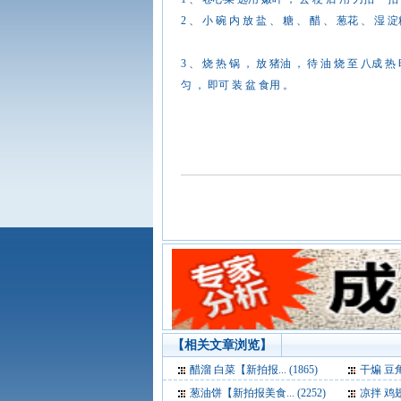
2 、 小 碗 内 放 盐 、 糖 、 醋 、 葱花 、 湿 
3 、 烧 热 锅 ， 放 猪油 ， 待 油 烧 至 八成 
匀 ， 即可 装 盆 食用 。
【相关文章浏览】
醋溜 白菜【新拍报... (1865)
干煸 豆角【
葱油饼【新拍报美食... (2252)
凉拌 鸡翅 