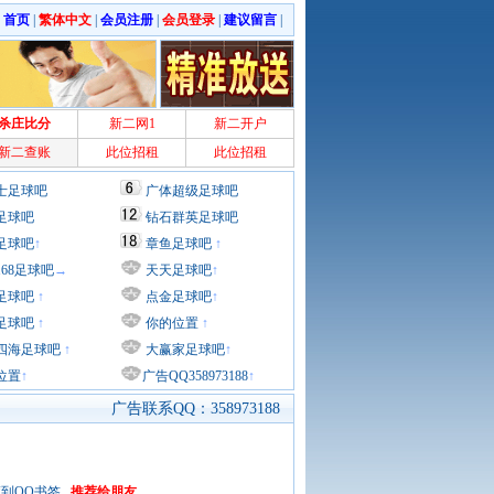
|
首页
|
繁体中文
|
会员注册
|
会员登录
|
建议留言
|
杀庄比分
新二网1
新二开户
新二查账
此位招租
此位招租
士足球吧
广体超级足球吧
足球吧
钻石群英足球吧
足球吧
↑
章鱼足球吧
↑
168足球吧
→
天天足球吧
↑
足球吧
↑
点金足球吧
↑
足球吧
↑
你的位置
↑
四海足球吧
↑
大赢家足球吧
↑
位置
↑
广告QQ358973188
↑
广告联系QQ：358973188
到QQ书签
推荐给朋友