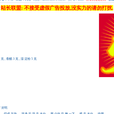
站长联盟: 不接受虚假广告投放,没实力的请勿打扰.
 克 , 香醋 3 克 , 湿 淀粉 5 克
才 好吃
 ， 切成 方块 ， 洗净 后 沥 干 水分 ， 用 少许 盐 腌 一下 ， 挤 干 水分 ， 待用 。