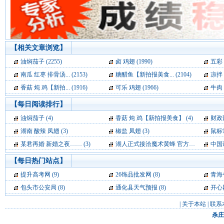
【相关文章浏览】
油焖茄子 (2255)
卤 鸡翅 (1990)
五彩 
南瓜 红枣 排骨汤... (2153)
糖醋鱼【新拍报美食... (2104)
凉拌 
香菇 炖 鸡【新拍... (1916)
可乐 鸡翅 (1966)
牛肉 
【每日阅读排行】
油焖茄子 (4)
香菇 炖 鸡【新拍报美食】 (4)
财政部官
湖南 酸辣 凤翅 (3)
椒盐 凤翅 (3)
鼠标
某君再婚 新婚之夜…… (3)
湖人正式接洽魔术黄蜂 官方求购霍华德+保罗 (3)
中国
【每日热门站点】
提升高考网
(9)
26饰品批发网
(8)
青海
包头市公安局
(8)
通化县天气预报
(8)
开心
|
关于本站
|
联系
杀庄