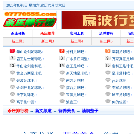
2026年8月8日 星期六 农历六月廿六日
杀庄分析
杀庄推荐
实用工具
足球赛程
完
新二网3
新二网3
新二网4
新二网5
新二
华山论剑足球吧
↑
好料足球吧
↑
皇朝足球吧
↑
霸王贴士足球吧
↑
广东杀庄同盟
↑
万家真意足球
华山论剑发料吧
→
盘王足球吧
→
发料王足球吧
黄金万两足球吧
新天地足球吧
↑
足球爆料吧
→
银波足球吧
↑
南方足球吧
↑
pk足球吧
↑
金剑狂龙足球吧
↑
擂台足球吧
↑
专家足球吧
↑
天下足球吧
↑
宝淇足球吧
↑
球王足球吧
↑
高手集中营
↑
波盘王
↑
你的位置
↑
杀庄排行榜
→
新文频道
→
营养美食
→
油焖茄子