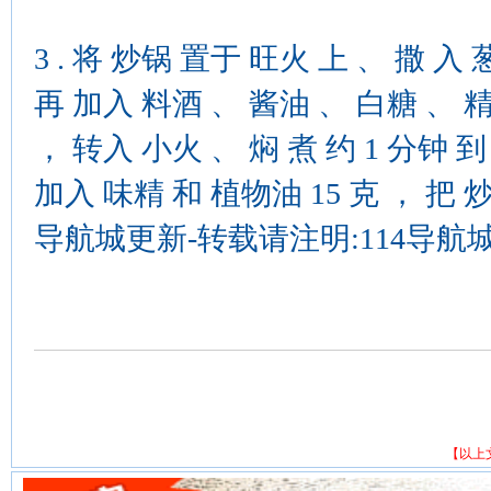
3 . 将 炒锅 置于 旺火 上 、 撒 
再 加入 料酒 、 酱油 、 白糖 、 精
， 转入 小火 、 焖 煮 约 1 分钟 
加入 味精 和 植物油 15 克 ， 把 炒
导航城更新-转载请注明:114导航城
【以上