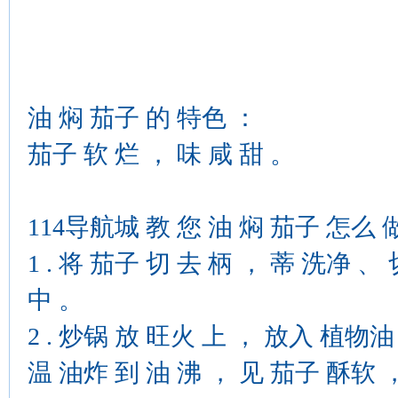
油 焖 茄子 的 特色 ：
茄子 软 烂 ， 味 咸 甜 。
114导航城 教 您 油 焖 茄子 怎么 
1 . 将 茄子 切 去 柄 ， 蒂 洗净 
中 。
2 . 炒锅 放 旺火 上 ， 放入 植物油
温 油炸 到 油 沸 ， 见 茄子 酥软 