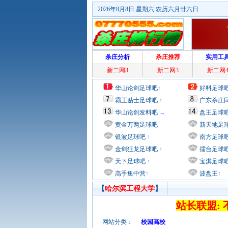
2026年8月8日 星期六 农历六月廿六日
杀庄分析
杀庄推荐
实用工
新二网3
新二网3
新二网
华山论剑足球吧
↑
好料足球
霸王贴士足球吧
↑
广东杀庄
华山论剑发料吧
→
盘王足球
黄金万两足球吧
新天地足
银波足球吧
↑
南方足球
金剑狂龙足球吧
↑
擂台足球
天下足球吧
↑
宝淇足球
高手集中营
↑
波盘王
↑
【
哈尔滨工程大学
】
站长联盟:
网站分类：
校园高校