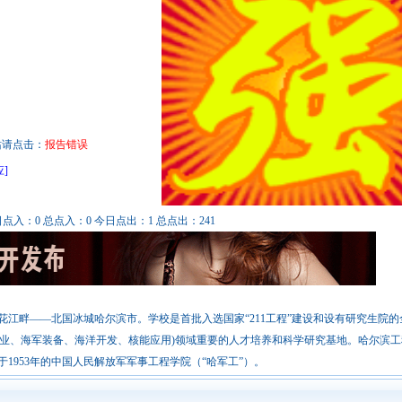
站请点击：
报告错误
应]
日点入：0 总点入：0 今日点出：1 总点出：241
花江畔——北国冰城哈尔滨市。学校是首批入选国家“211工程”建设和设有研究生院的
舶工业、海军装备、海洋开发、核能应用)领域重要的人才培养和科学研究基地。哈尔滨
1953年的中国人民解放军军事工程学院（“哈军工”）。