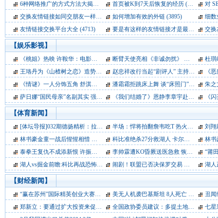
6种网络推广的方式方法大揭秘
(3223)
首页被K到7天后恢复的经历
(3130)
对 
交换友情链接如同交朋友一样
(3904)
如何增加有效的外链
(3895)
细数
友情链接交换平台大全
(4713)
要是有这样的友情链接才是最好
(4358)
交换
【
娱乐影视
】
《桃姐》热映 许鞍华：电影里应有老人的位置
断臂天使亮相《非诚勿扰》 勇敢追爱感动网友
(3759)
杜琪峰
王珞丹为《山楂树之恋》造势 音乐太悲情受不住
赵忠祥改行当起“剧评人” 主持《大剧档案》
(3335)
《恶
《情谜》一人分饰五角 舒淇：不求奖只求放假
潘霜霜拒跳床上舞 谈“床照门”：往事伤害太大
(3397)
朱之文
萨日娜“国民母亲”名副其实 强势领衔内地荧屏
《我们结婚了》恩静李章宇赴印尼取景 晒幸福
(3346)
《闪亮
【
体育新闻
】
[体坛导报]032期德扬精析：拉齐奥夺欧冠名额
半场：悍将拍翻詹韦吃T 热火掀反击缩小分差
(3573)
刘翔刷新
林书豪金童一战后惺惺相惜 卢比奥:林简直不可思议
科比准绝杀27分救湖人 卡尔德隆30分猛龙功亏一篑
(3474)
林书豪2
泰拳王复仇不成添新恨 许振光40秒KO蓝桑坤
李帅霖遭KO昏厥送医急救 恢复意识血压心跳正常
(3557)
“莆田
湖人vs掘金前瞻:科比再战恐怖魔窟 双塔是复仇关键
闹剧！联盟已否决保罗交易 老板暴怒集体逼宫
(3634)
湖人正
【
财经新闻
】
“赢在苏州”国际精英创业大赛欧洲赛区活动拉开序幕
美无人机袭巴基斯坦 8人死亡
(3369)
(3546)
丑闻缠
郑新立：要通过扩大投资来促进消费
全国政协委员建议：多提土地出让金建保障房
(3639)
七星