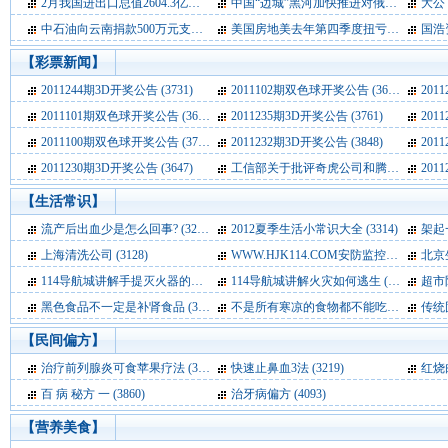
2月我国进出口总值2604.3亿美元 增长29.4%
中国“边城”黑河加快推进对俄农业合作
(3380)
大公
(3
中石油向云南捐款500万元支持抗旱救灾
美国房地美去年第四季度扭亏为盈
(3268)
(3267)
国浩资
【
彩票新闻
】
2011244期3D开奖公告
(3731)
2011102期双色球开奖公告
(3659)
201
2011101期双色球开奖公告
(3682)
2011235期3D开奖公告
(3761)
201
2011100期双色球开奖公告
(3722)
2011232期3D开奖公告
(3848)
201
2011230期3D开奖公告
(3647)
工信部关于批评奇虎公司和腾讯公司通报全文
201
【
生活常识
】
流产后出血少是怎么回事?
(3212)
2012夏季生活小常识大全
(3314)
架起
上海清洗公司
(3128)
WWW.HJK114.COM安防监控技术
(2851)
北京
114导航城讲解手提灭火器的使用方法
114导航城讲解火灾如何逃生
(4319)
(3942)
超市
黑色食品不一定是补肾食品
(3890)
不是所有寒凉的食物都不能吃
(3752)
传统
【
民间偏方
】
治疗前列腺炎可食苹果疗法
(3055)
快速止鼻血3法
(3219)
红烧
百 病 秘方 一
(3860)
治牙病偏方
(4093)
【
营养美食
】