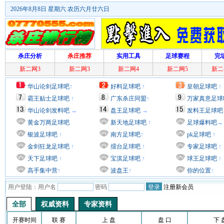
2026年8月8日 星期六 农历六月廿六日
杀庄分析
杀庄推荐
实用工具
足球赛程
完
新二网3
新二网3
新二网4
新二网5
新二
华山论剑足球吧
↑
好料足球吧
↑
皇朝足球吧
↑
霸王贴士足球吧
↑
广东杀庄同盟
↑
万家真意足球
华山论剑发料吧
→
盘王足球吧
→
发料王足球吧
黄金万两足球吧
新天地足球吧
↑
足球爆料吧
→
银波足球吧
↑
南方足球吧
↑
pk足球吧
↑
金剑狂龙足球吧
↑
擂台足球吧
↑
专家足球吧
↑
天下足球吧
↑
宝淇足球吧
↑
球王足球吧
↑
高手集中营
↑
波盘王
↑
你的位置
↑