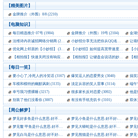
【
精美图片
】
金牌推介（外围）8/8
(2210)
【
电脑知识
】
每日精选推介 07号
(1904)
金牌推介（外围）19号
(2104)
金湖生
法维诗内衣诚招网络分销商
(2940)
小妙招分享无法把你从QQ名单中删除
让墙
(34
优化网上邻居的【小妙招】
(3396)
【小妙招】如何提高宽带速度
(3389)
【小
【相拍报】快速关闭没有响应的程序
【相拍报】让键盘会说话的妙招
(3392)
(3342)
【相
【
每日一笑
】
要小心了,冷死人的冷笑话
(3167)
爆笑逗人的恋爱男女
(3040)
搞笑
车模和模特的幽默讽刺
(3135)
淡定从容的笑人雷事
(3114)
端午
幸亏我习惯裸睡
(3217)
很多家长反对恋爱
(3092)
他是
别装了他们没看你
(3007)
有没有手纸充饥卡
(3101)
双休
【
周公解梦
】
梦见好多鱼是什么意思-好不好-代表什么-周公解梦
梦见小鱼是什么意思-好不好-代表什么-周公解梦
(3348)
梦见很多
梦见鳖 甲鱼是什么意思-好不好-代表什么-周公解梦
梦见大蟒蛇是什么意思-好不好-代表什么-周公解梦
(3290)
梦见狮子
梦见白马是什么意思-好不好-代表什么-周公解梦
梦见熊猫是什么意思-好不好-代表什么-周公解梦
(3225)
梦见十二