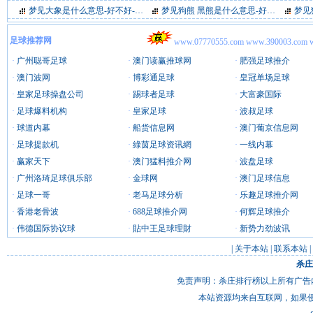
梦见大象是什么意思-好不好-代表什么-周公解梦
梦见狗熊 黑熊是什么意思-好不好-代表什么-周公解梦
(3274)
梦见狐 
足球推荐网
www.07770555.com www.390003.com 
·
广州聪哥足球
·
澳门读赢推球网
·
肥强足球推介
·
澳门波网
·
博彩通足球
·
皇冠单场足球
·
皇家足球操盘公司
·
踢球者足球
·
大富豪国际
·
足球爆料机构
·
皇家足球
·
波叔足球
·
球道内幕
·
船货信息网
·
澳门葡京信息网
·
足球提款机
·
綠茵足球资讯網
·
一线内幕
·
赢家天下
·
澳门猛料推介网
·
波盘足球
·
广州洛琦足球俱乐部
·
金球网
·
澳门足球信息
·
足球一哥
·
老马足球分析
·
乐趣足球推介网
·
香港老骨波
·
688足球推介网
·
何辉足球推介
·
伟德国际协议球
·
貼中王足球理財
·
新势力劲波讯
|
关于本站
|
联系本站
|
杀庄
免责声明：杀庄排行榜以上所有广告
本站资源均来自互联网，如果