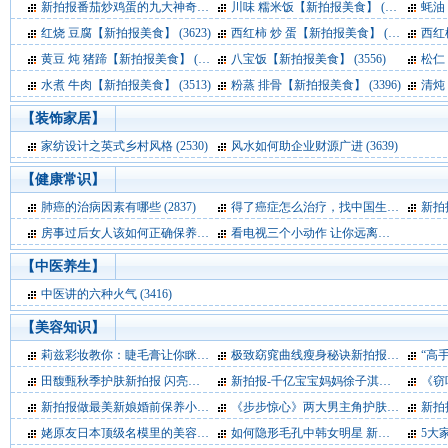
新拍报番茄炒鸡蛋的九大神奇功效
(3491)
川味 糯米饭【新拍报美食】
(3408)
蚝油
红烧 豆腐【新拍报美食】
(3623)
西红柿 炒 蛋【新拍报美食】
(3674)
西红
黄豆 炖 猪蹄【新拍报美食】
(3655)
八宝饭【新拍报美食】
(3556)
松仁
水煮 牛肉【新拍报美食】
(3513)
粉蒸 排骨【新拍报美食】
(3396)
清炖
【
装饰家居
】
家纺设计之英式乡村风格
(2530)
风水如何助企业财源广进
(3639)
【
健康常识
】
肺癌的治病因素有哪些
(2837)
得了癌症怎么治疗，找中国生物治疗网
新拍
(2
房事过后女人该如何正确保养私处
(3509)
看电视三个小动作 让你远离亚健康
(3613
【
中医养生
】
中医讲的六种火气
(3416)
【
美容知识
】
莉兹彩妆教你：睫毛膏让你眯眯眼放大
极致窈窕曲线瘦身秘诀新拍报
(3085)
(4115)
“高手
田馥甄秋季护肤新拍报 闪亮宣传新专辑
新拍报-千亿宝宝妈妈徐子淇分享产后护肤秘籍
(3681)
《窃听2
新拍报做最美新娘婚前保养小妙招
(3651)
《步步惊心》两大男主角护肤新拍报
新拍
(377
姥原友日本顶级名模里的美容护肤经 新拍报
如何隐形毛孔中韩女明星 新拍报
(3828)
(3471)
5大