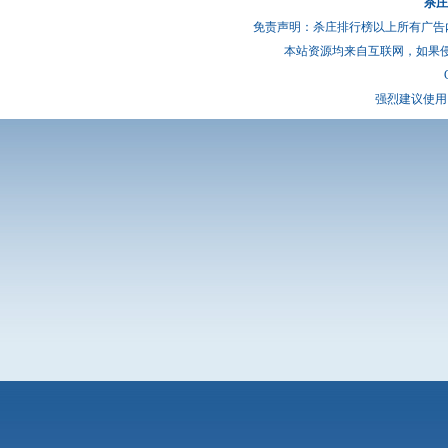
杀庄
免责声明：杀庄排行榜以上所有广告
本站资源均来自互联网，如果
强烈建议使用 I