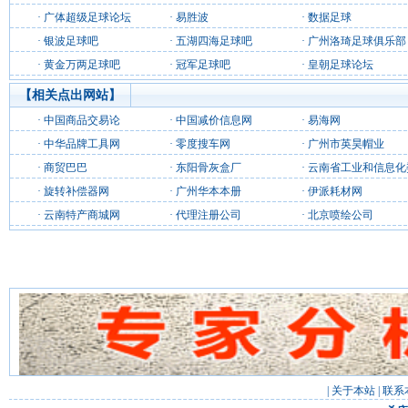
·
广体超级足球论坛
·
易胜波
·
数据足球
·
银波足球吧
·
五湖四海足球吧
·
广州洛琦足球俱乐部
·
黄金万两足球吧
·
冠军足球吧
·
皇朝足球论坛
【相关点出网站】
·
中国商品交易论
·
中国减价信息网
·
易海网
·
中华品牌工具网
·
零度搜车网
·
广州市英昊帽业
·
商贸巴巴
·
东阳骨灰盒厂
·
云南省工业和信息化委员
·
旋转补偿器网
·
广州华本本册
·
伊派耗材网
·
云南特产商城网
·
代理注册公司
·
北京喷绘公司
|
关于本站
|
联系