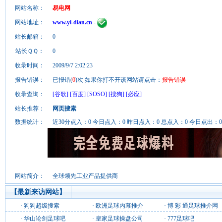
网站名称：
易电网
网站地址：
www.yi-dian.cn
-
站长邮箱：
0
站长ＱＱ：
0
收录时间：
2009/9/7 2:02:23
报告错误：
已报错(
0
)次 如果你打不开该网站请点击：
报告错误
收录查询：
[谷歌]
[百度]
[SOSO]
[搜狗]
[必应]
站长推荐：
网页搜索
数据统计：
近30分点入：0 今日点入：0 昨日点入：0 总点入：0 今日点出：0 
网站简介：
全球领先工业产品提供商
【最新来访网站】
·
狗狗超级搜索
·
欧洲足球内幕推介
·
博 彩 通足球推介网
·
华山论剑足球吧
·
皇家足球操盘公司
·
777足球吧