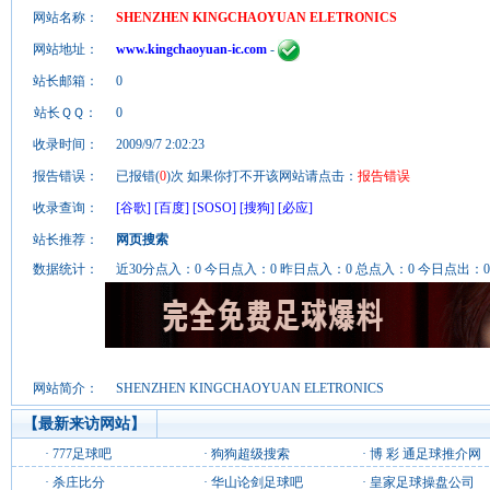
网站名称：
SHENZHEN KINGCHAOYUAN ELETRONICS
网站地址：
www.kingchaoyuan-ic.com
-
站长邮箱：
0
站长ＱＱ：
0
收录时间：
2009/9/7 2:02:23
报告错误：
已报错(
0
)次 如果你打不开该网站请点击：
报告错误
收录查询：
[谷歌]
[百度]
[SOSO]
[搜狗]
[必应]
站长推荐：
网页搜索
数据统计：
近30分点入：0 今日点入：0 昨日点入：0 总点入：0 今日点出：0 
网站简介：
SHENZHEN KINGCHAOYUAN ELETRONICS
【最新来访网站】
·
777足球吧
·
狗狗超级搜索
·
博 彩 通足球推介网
·
杀庄比分
·
华山论剑足球吧
·
皇家足球操盘公司