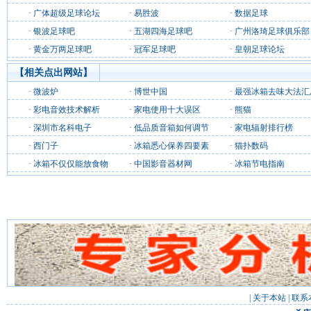
·
广体超级足球论坛
·
易胜波
·
数据足球
·
银波足球吧
·
五湖四海足球吧
·
广州洛琦足球俱乐部
·
黄金万两足球吧
·
冠军足球吧
·
皇朝足球论坛
【相关点出网站】
·
微波炉
·
博世中国
·
最强冰箱去味大法汇
·
彩电音效技术解析
·
家电使用十大误区
·
熊猫
·
深圳市名科电子
·
低品质音箱如何调节
·
家电辐射排行榜
·
西门子
·
冰箱悉心保养四要素
·
猫扑数码
·
冰箱不仅仅能放食物
·
中国影音器材网
·
冰箱节电指南
|
关于本站
|
联系