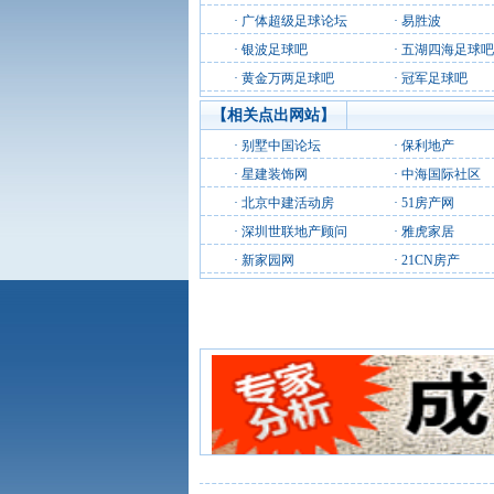
·
广体超级足球论坛
·
易胜波
·
银波足球吧
·
五湖四海足球吧
·
黄金万两足球吧
·
冠军足球吧
【相关点出网站】
·
别墅中国论坛
·
保利地产
·
星建装饰网
·
中海国际社区
·
北京中建活动房
·
51房产网
·
深圳世联地产顾问
·
雅虎家居
·
新家园网
·
21CN房产