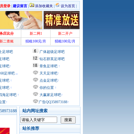
员登录
|
建议留言
|
添加收藏夹
|
设为首页
|
杀庄比分
新二网1
新二开户
新二查账
招租100元/月
招租100元/月
士足球吧
广体超级足球吧
足球吧
钻石群英足球吧
足球吧
↑
章鱼足球吧
↑
168足球吧
→
天天足球吧
↑
足球吧
↑
点金足球吧
↑
足球吧
↑
你的位置
↑
四海足球吧
↑
大赢家足球吧
↑
位置
↑
广告QQ358973188
↑
8973188
站内网址搜索
站长推荐