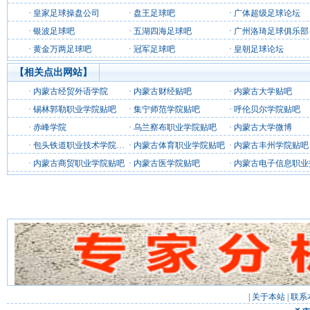
·
皇家足球操盘公司
·
盘王足球吧
·
广体超级足球论坛
·
银波足球吧
·
五湖四海足球吧
·
广州洛琦足球俱乐部
·
黄金万两足球吧
·
冠军足球吧
·
皇朝足球论坛
【相关点出网站】
·
内蒙古经贸外语学院
·
内蒙古财经贴吧
·
内蒙古大学贴吧
·
锡林郭勒职业学院贴吧
·
集宁师范学院贴吧
·
呼伦贝尔学院贴吧
·
赤峰学院
·
乌兰察布职业学院贴吧
·
内蒙古大学微博
·
包头铁道职业技术学院贴吧
·
内蒙古体育职业学院贴吧
·
内蒙古丰州学院贴吧
·
内蒙古商贸职业学院贴吧
·
内蒙古医学院贴吧
·
内蒙古电子信息职业技术学院
|
关于本站
|
联系