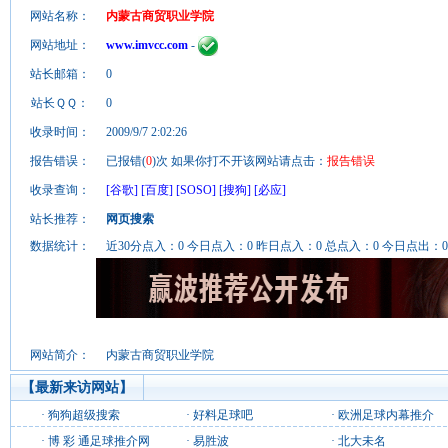
网站名称：
内蒙古商贸职业学院
网站地址：
www.imvcc.com
-
站长邮箱：
0
站长ＱＱ：
0
收录时间：
2009/9/7 2:02:26
报告错误：
已报错(
0
)次 如果你打不开该网站请点击：
报告错误
收录查询：
[谷歌]
[百度]
[SOSO]
[搜狗]
[必应]
站长推荐：
网页搜索
数据统计：
近30分点入：0 今日点入：0 昨日点入：0 总点入：0 今日点出：0 
网站简介：
内蒙古商贸职业学院
【最新来访网站】
·
狗狗超级搜索
·
好料足球吧
·
欧洲足球内幕推介
·
博 彩 通足球推介网
·
易胜波
·
北大未名