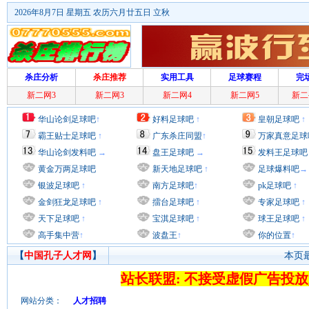
2026年8月7日 星期五 农历六月廿五日 立秋
杀庄分析
杀庄推荐
实用工具
足球赛程
完
新二网3
新二网3
新二网4
新二网5
新二
华山论剑足球吧
↑
好料足球吧
↑
皇朝足球吧
↑
霸王贴士足球吧
↑
广东杀庄同盟
↑
万家真意足球
华山论剑发料吧
→
盘王足球吧
→
发料王足球吧
黄金万两足球吧
新天地足球吧
↑
足球爆料吧
→
银波足球吧
↑
南方足球吧
↑
pk足球吧
↑
金剑狂龙足球吧
↑
擂台足球吧
↑
专家足球吧
↑
天下足球吧
↑
宝淇足球吧
↑
球王足球吧
↑
高手集中营
↑
波盘王
↑
你的位置
↑
【
中国孔子人才网
】
本页最后
站长联盟: 不接受虚假广告投放
网站分类：
人才招聘