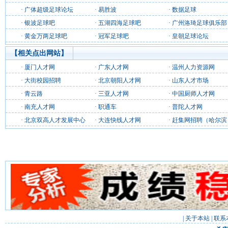
·
广体超级足球论坛
·
易胜波
·
数据足球
·
银波足球吧
·
五湖四海足球吧
·
广州洛琦足球俱乐部
·
黄金万两足球吧
·
冠军足球吧
·
皇朝足球论坛
【相关点出网站】
·
厦门人才网
·
广东人才网
·
温州人力资源网
·
大街校园招聘
·
北京朝阳人才网
·
山东人才市场
·
青云路
·
三亚人才网
·
中国厨师人才网
·
南充人才网
·
职通车
·
普陀人才网
·
北京双高人才发展中心
·
大连快线人才网
·
赶集网招聘（哈尔滨
|
关于本站
|
联系