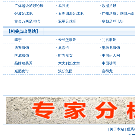
·
广体超级足球论坛
·
易胜波
·
数据足球
·
银波足球吧
·
五湖四海足球吧
·
广州洛琦足球俱乐部
·
黄金万两足球吧
·
冠军足球吧
·
皇朝足球论坛
【相关点出网站】
·
李宁
·
爱登堡服饰
·
兆君服饰
·
唐狮服饰
·
奥索卡
·
堡狮龙服饰
·
匡威服饰
·
时尚魔女
·
中国伊人网
·
品牌服装秀
·
意大利焰之舞
·
中国裤网
·
减肥食谱
·
浪莎集团
·
喜得龙
|
关于本站
|
联系