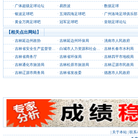
·
广体超级足球论坛
·
易胜波
·
数据足球
·
银波足球吧
·
五湖四海足球吧
·
广州洛琦足球俱乐部
·
黄金万两足球吧
·
冠军足球吧
·
皇朝足球论坛
【相关点出网站】
·
吉林延边州政协
·
吉林延边州环保局
·
洮南市人民政府
·
吉林省安全生产监督管理局
·
白城市人力资源和社会保障厅
·
吉林长春市水利局
·
吉林省商务厅
·
吉林省环保局
·
吉林四平市地税局
·
吉林通化市旅游局
·
吉林松原市旅游局
·
吉林辽源市民政局
·
吉林辽源市商务局
·
吉林省发改委
·
德惠市人民政府
|
关于本站
|
联系