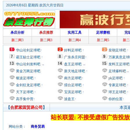
2026年8月6日 星期四 农历六月廿四日
杀庄分析
杀庄推荐
实用工具
足球赛程
完
新二网3
新二网3
新二网4
新二网5
新二
华山论剑足球吧
↑
好料足球吧
↑
皇朝足球吧
↑
霸王贴士足球吧
↑
广东杀庄同盟
↑
万家真意足球
华山论剑发料吧
→
盘王足球吧
→
发料王足球吧
黄金万两足球吧
新天地足球吧
↑
足球爆料吧
→
银波足球吧
↑
南方足球吧
↑
pk足球吧
↑
金剑狂龙足球吧
↑
擂台足球吧
↑
专家足球吧
↑
天下足球吧
↑
宝淇足球吧
↑
球王足球吧
↑
高手集中营
↑
波盘王
↑
你的位置
↑
【
合肥紧固贸易公司
】
本页最后
站长联盟: 不接受虚假广告投放
网站分类：
商务贸易