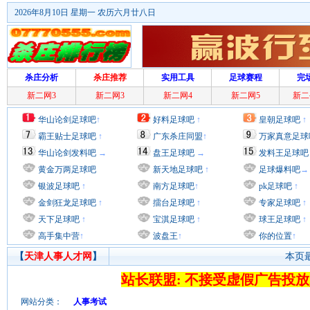
2026年8月10日 星期一 农历六月廿八日
杀庄分析
杀庄推荐
实用工具
足球赛程
完
新二网3
新二网3
新二网4
新二网5
新二
华山论剑足球吧
↑
好料足球吧
↑
皇朝足球吧
↑
霸王贴士足球吧
↑
广东杀庄同盟
↑
万家真意足球
华山论剑发料吧
→
盘王足球吧
→
发料王足球吧
黄金万两足球吧
新天地足球吧
↑
足球爆料吧
→
银波足球吧
↑
南方足球吧
↑
pk足球吧
↑
金剑狂龙足球吧
↑
擂台足球吧
↑
专家足球吧
↑
天下足球吧
↑
宝淇足球吧
↑
球王足球吧
↑
高手集中营
↑
波盘王
↑
你的位置
↑
【
天津人事人才网
】
本页最后
站长联盟: 不接受虚假广告投放
网站分类：
人事考试