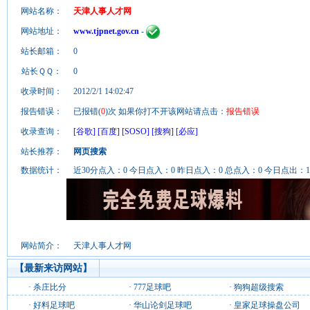
网站名称：
天津人事人才网
网站地址：
www.tjpnet.gov.cn
-
站长邮箱：
0
站长ＱＱ：
0
收录时间：
2012/2/1 14:02:47
报告错误：
已报错(
0
)次 如果你打不开该网站请点击：
报告错误
收录查询：
[谷歌]
[百度]
[SOSO]
[搜狗]
[必应]
站长推荐：
网页搜索
数据统计：
近30分点入：0 今日点入：0 昨日点入：0 总点入：0 今日点出：1
网站简介：
天津人事人才网
【最新来访网站】
·
杀庄比分
·
777足球吧
·
狗狗超级搜索
·
好料足球吧
·
华山论剑足球吧
·
皇家足球操盘公司