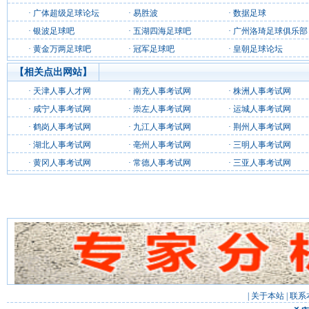
·
广体超级足球论坛
·
易胜波
·
数据足球
·
银波足球吧
·
五湖四海足球吧
·
广州洛琦足球俱乐部
·
黄金万两足球吧
·
冠军足球吧
·
皇朝足球论坛
【相关点出网站】
·
天津人事人才网
·
南充人事考试网
·
株洲人事考试网
·
咸宁人事考试网
·
崇左人事考试网
·
运城人事考试网
·
鹤岗人事考试网
·
九江人事考试网
·
荆州人事考试网
·
湖北人事考试网
·
亳州人事考试网
·
三明人事考试网
·
黄冈人事考试网
·
常德人事考试网
·
三亚人事考试网
|
关于本站
|
联系