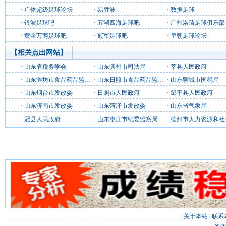
·
广体超级足球论坛
·
易胜波
·
数据足球
·
银波足球吧
·
五湖四海足球吧
·
广州洛琦足球俱乐部
·
黄金万两足球吧
·
冠军足球吧
·
皇朝足球论坛
【相关点出网站】
·
山东省税务学会
·
山东滨州市司法局
·
莘县人民政府
·
山东潍坊市食品药品监督局
·
山东日照市食品药品监督局
·
山东聊城市国税局
·
山东烟台市发改委
·
日照市人民政府
·
邹平县人民政府
·
山东济南市发改委
·
山东菏泽市发改委
·
山东省气象局
·
冠县人民政府
·
山东枣庄市纪委监察局
·
德州市人力资源和社会保
|
关于本站
|
联系