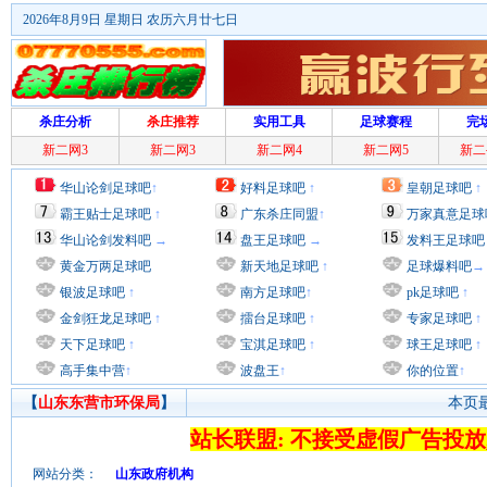
2026年8月9日 星期日 农历六月廿七日
杀庄分析
杀庄推荐
实用工具
足球赛程
完
新二网3
新二网3
新二网4
新二网5
新二
华山论剑足球吧
↑
好料足球吧
↑
皇朝足球吧
↑
霸王贴士足球吧
↑
广东杀庄同盟
↑
万家真意足球
华山论剑发料吧
→
盘王足球吧
→
发料王足球吧
黄金万两足球吧
新天地足球吧
↑
足球爆料吧
→
银波足球吧
↑
南方足球吧
↑
pk足球吧
↑
金剑狂龙足球吧
↑
擂台足球吧
↑
专家足球吧
↑
天下足球吧
↑
宝淇足球吧
↑
球王足球吧
↑
高手集中营
↑
波盘王
↑
你的位置
↑
【
山东东营市环保局
】
本页最后
站长联盟: 不接受虚假广告投放
网站分类：
山东政府机构