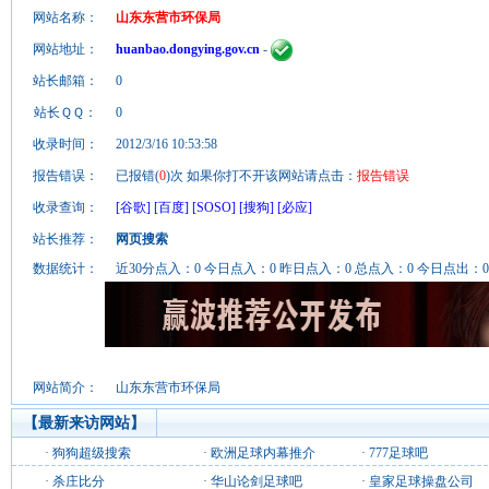
网站名称：
山东东营市环保局
网站地址：
huanbao.dongying.gov.cn
-
站长邮箱：
0
站长ＱＱ：
0
收录时间：
2012/3/16 10:53:58
报告错误：
已报错(
0
)次 如果你打不开该网站请点击：
报告错误
收录查询：
[谷歌]
[百度]
[SOSO]
[搜狗]
[必应]
站长推荐：
网页搜索
数据统计：
近30分点入：0 今日点入：0 昨日点入：0 总点入：0 今日点出：0
网站简介：
山东东营市环保局
【最新来访网站】
·
狗狗超级搜索
·
欧洲足球内幕推介
·
777足球吧
·
杀庄比分
·
华山论剑足球吧
·
皇家足球操盘公司