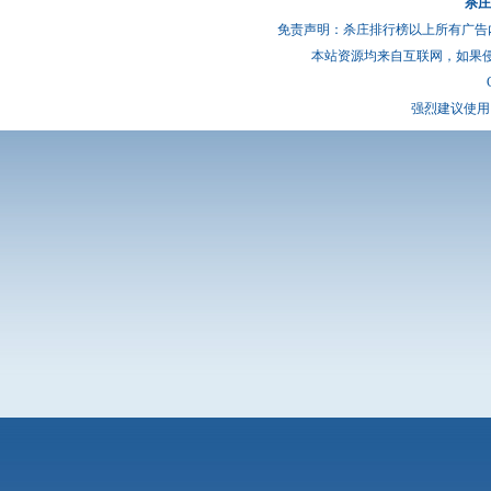
杀庄
免责声明：杀庄排行榜以上所有广告
本站资源均来自互联网，如果
强烈建议使用 I