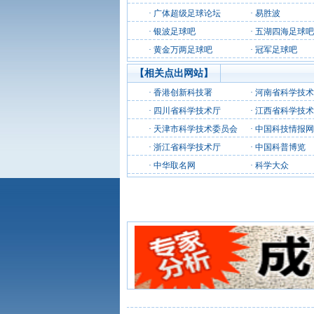
·
广体超级足球论坛
·
易胜波
·
银波足球吧
·
五湖四海足球吧
·
黄金万两足球吧
·
冠军足球吧
【相关点出网站】
·
香港创新科技署
·
河南省科学技术
·
四川省科学技术厅
·
江西省科学技术
·
天津市科学技术委员会
·
中国科技情报网
·
浙江省科学技术厅
·
中国科普博览
·
中华取名网
·
科学大众