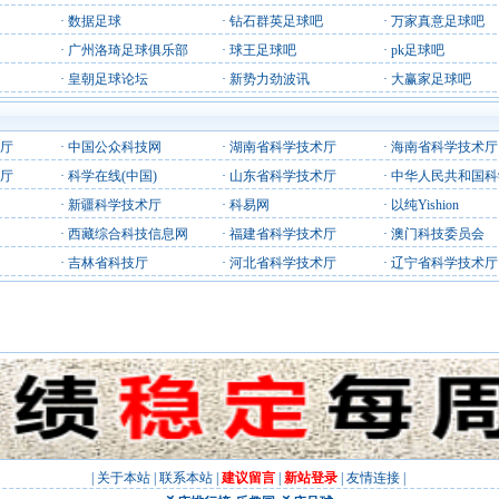
·
数据足球
·
钻石群英足球吧
·
万家真意足球吧
·
广州洛琦足球俱乐部
·
球王足球吧
·
pk足球吧
·
皇朝足球论坛
·
新势力劲波讯
·
大赢家足球吧
厅
·
中国公众科技网
·
湖南省科学技术厅
·
海南省科学技术厅
厅
·
科学在线(中国)
·
山东省科学技术厅
·
中华人民共和国科学
·
新疆科学技术厅
·
科易网
·
以纯Yishion
·
西藏综合科技信息网
·
福建省科学技术厅
·
澳门科技委员会
·
吉林省科技厅
·
河北省科学技术厅
·
辽宁省科学技术厅
|
关于本站
|
联系本站
|
建议留言
|
新站登录
|
友情连接
|