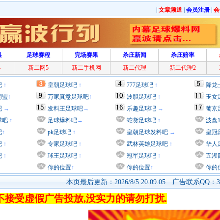
|
文章频道
|
会员注册
|
会
具
足球赛程
完场赛果
杀庄新闻
杀庄赔率
4
新二网5
新二手机网
新二代理
新二代理2
吧
↑
皇朝足球吧
↑
777足球吧
↑
降龙
同盟
↑
万家真意足球吧
↑
波胆足球吧
↑
玉女
吧
→
发料王足球吧
→
乐趣足球吧
→
葡京
球吧
↑
足球爆料吧
→
蛇货足球吧
↑
波盘
吧
↑
pk足球吧
↑
皇朝足球发料吧
→
皇冠
吧
↑
专家足球吧
↑
武林英雄足球吧
↑
华人
吧
↑
球王足球吧
↑
冠军足球吧
↑
五湖
你的位置
↑
你的位置
↑
你的
本页最后更新：2026/8/5 20:09:05 广告联系QQ：35
 不接受虚假广告投放,没实力的请勿打扰.