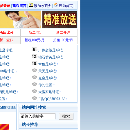
员登录
|
建议留言
|
添加收藏夹
|
设为首页
|
杀庄比分
新二网1
新二开户
新二查账
招租100元/月
招租100元/月
士足球吧
广体超级足球吧
足球吧
钻石群英足球吧
足球吧
↑
章鱼足球吧
↑
168足球吧
→
天天足球吧
↑
足球吧
↑
点金足球吧
↑
足球吧
↑
你的位置
↑
四海足球吧
↑
大赢家足球吧
↑
位置
↑
广告QQ358973188
↑
8973188
站内网址搜索
站长推荐