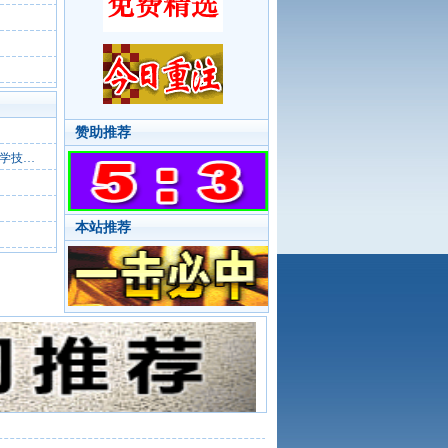
赞助推荐
技术部
本站推荐