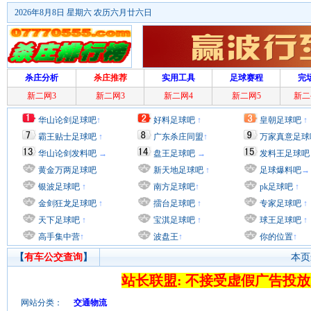
2026年8月8日 星期六 农历六月廿六日
杀庄分析
杀庄推荐
实用工具
足球赛程
完
新二网3
新二网3
新二网4
新二网5
新二
华山论剑足球吧
↑
好料足球吧
↑
皇朝足球吧
↑
霸王贴士足球吧
↑
广东杀庄同盟
↑
万家真意足球
华山论剑发料吧
→
盘王足球吧
→
发料王足球吧
黄金万两足球吧
新天地足球吧
↑
足球爆料吧
→
银波足球吧
↑
南方足球吧
↑
pk足球吧
↑
金剑狂龙足球吧
↑
擂台足球吧
↑
专家足球吧
↑
天下足球吧
↑
宝淇足球吧
↑
球王足球吧
↑
高手集中营
↑
波盘王
↑
你的位置
↑
【
有车公交查询
】
本页最
站长联盟: 不接受虚假广告投放
网站分类：
交通物流