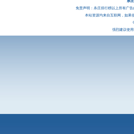
杀庄
免责声明：杀庄排行榜以上所有广告
本站资源均来自互联网，如果
强烈建议使用 I