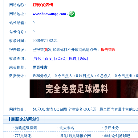
网站名称：
好玩QQ表情
网站地址：
www.haowanqq.com
-
站长邮箱：
0
站长ＱＱ：
0
收录时间：
2009/9/7 2:02:22
报告错误：
已报错(
0
)次 如果你打不开该网站请点击：
报告错误
收录查询：
[谷歌]
[百度]
[SOSO]
[搜狗]
[必应]
站长推荐：
网页搜索
数据统计：
近30分点入：0 今日点入：0 昨日点入：0 总点入：0 今日点出：0 
网站简介：
好玩QQ表情 QQ贴图 个性签名 QQ乐园 - 最全面内容最丰富的
【最新来访网站】
·
狗狗超级搜索
·
北大未名
·
杀庄比分
·
777足球吧
·
博 彩 通足球推介网
·
华山论剑足球吧