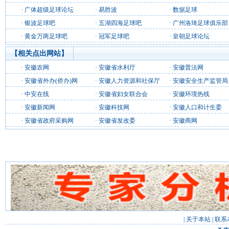
·
广体超级足球论坛
·
易胜波
·
数据足球
·
银波足球吧
·
五湖四海足球吧
·
广州洛琦足球俱乐部
·
黄金万两足球吧
·
冠军足球吧
·
皇朝足球论坛
【相关点出网站】
·
安徽农网
·
安徽省水利厅
·
安徽普法网
·
安徽省外办(侨办)网
·
安徽人力资源和社保厅
·
安徽安全生产监管局
·
中安在线
·
安徽省妇女联合会
·
安徽环境热线
·
安徽新闻网
·
安徽科技网
·
安徽人口和计生委
·
安徽省政府采购网
·
安徽省发改委
·
安徽商网
|
关于本站
|
联系